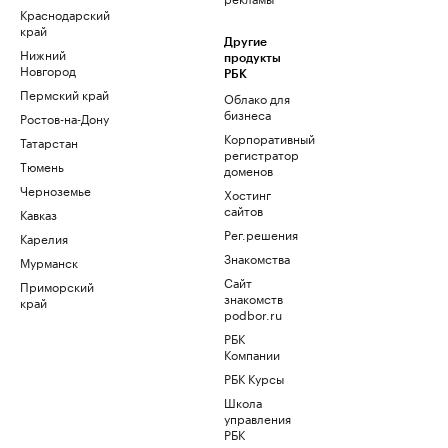
Краснодарский
край
Другие
Нижний
продукты
Новгород
РБК
Пермский край
Облако для
бизнеса
Ростов-на-Дону
Корпоративный
Татарстан
регистратор
Тюмень
доменов
Черноземье
Хостинг
сайтов
Кавказ
Рег.решения
Карелия
Знакомства
Мурманск
Сайт
Приморский
знакомств
край
podbor.ru
РБК
Компании
РБК Курсы
Школа
управления
РБК