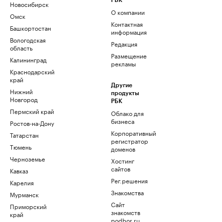
РБК
Новосибирск
О компании
Омск
Контактная
Башкортостан
информация
Вологодская
Редакция
область
Размещение
Калининград
рекламы
Краснодарский
край
Другие
Нижний
продукты
Новгород
РБК
Пермский край
Облако для
бизнеса
Ростов-на-Дону
Корпоративный
Татарстан
регистратор
Тюмень
доменов
Черноземье
Хостинг
сайтов
Кавказ
Рег.решения
Карелия
Знакомства
Мурманск
Сайт
Приморский
знакомств
край
podbor.ru