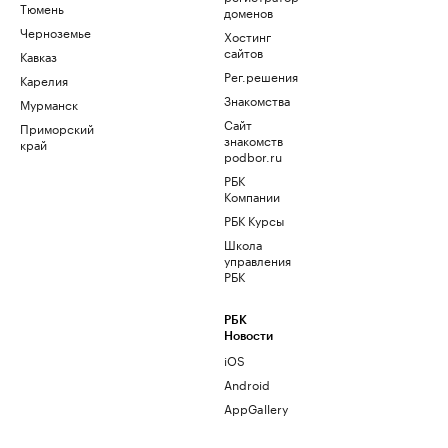
Тюмень
доменов
Черноземье
Хостинг
сайтов
Кавказ
Рег.решения
Карелия
Знакомства
Мурманск
Сайт
Приморский
знакомств
край
podbor.ru
РБК
Компании
РБК Курсы
Школа
управления
РБК
РБК
Новости
iOS
Android
AppGallery