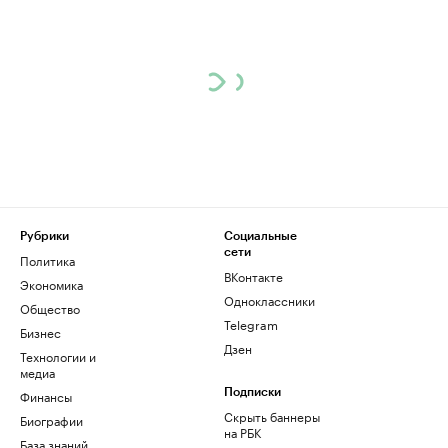
Рубрики
Социальные
сети
Политика
ВКонтакте
Экономика
Одноклассники
Общество
Telegram
Бизнес
Дзен
Технологии и
медиа
Финансы
Подписки
Скрыть баннеры
Биографии
на РБК
База знаний