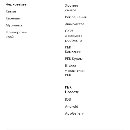
Черноземье
Хостинг
сайтов
Кавказ
Рег.решения
Карелия
Знакомства
Мурманск
Сайт
Приморский
знакомств
край
podbor.ru
РБК
Компании
РБК Курсы
Школа
управления
РБК
РБК
Новости
iOS
Android
AppGallery