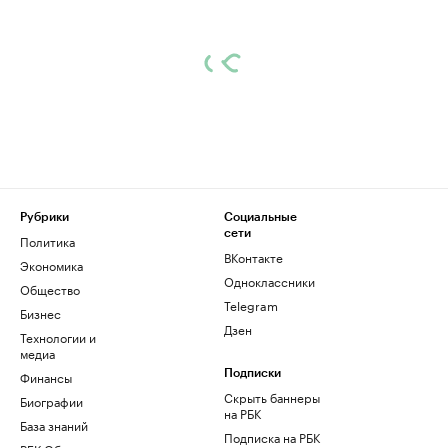
Рубрики
Социальные
сети
Политика
ВКонтакте
Экономика
Одноклассники
Общество
Telegram
Бизнес
Дзен
Технологии и
медиа
Финансы
Подписки
Скрыть баннеры
Биографии
на РБК
База знаний
Подписка на РБК