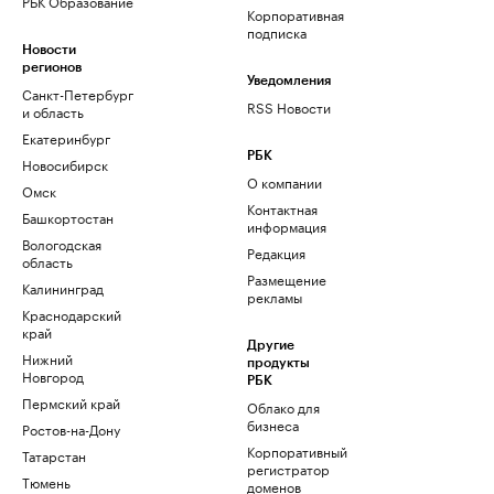
РБК Образование
Корпоративная
подписка
Новости
регионов
Уведомления
Санкт-Петербург
RSS Новости
и область
Екатеринбург
РБК
Новосибирск
О компании
Омск
Контактная
Башкортостан
информация
Вологодская
Редакция
область
Размещение
Калининград
рекламы
Краснодарский
край
Другие
Нижний
продукты
Новгород
РБК
Пермский край
Облако для
бизнеса
Ростов-на-Дону
Корпоративный
Татарстан
регистратор
Тюмень
доменов