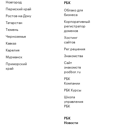
Новгород
РБК
Пермский край
Облако для
бизнеса
Ростов-на-Дону
Корпоративный
Татарстан
регистратор
Тюмень
доменов
Черноземье
Хостинг
сайтов
Кавказ
Рег.решения
Карелия
Знакомства
Мурманск
Сайт
Приморский
знакомств
край
podbor.ru
РБК
Компании
РБК Курсы
Школа
управления
РБК
РБК
Новости