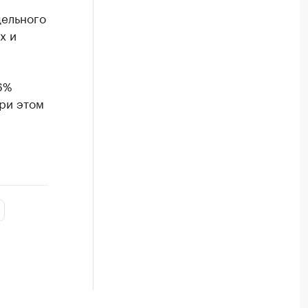
дельного
х и
6%
ри этом