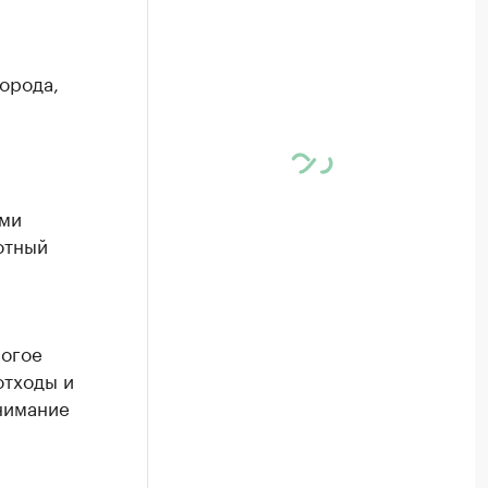
орода,
ыми
отный
и
рогое
отходы и
нимание