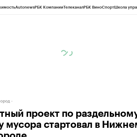
жимость
Autonews
РБК Компании
Телеканал
РБК Вино
Спорт
Школа упра
д
Стиль
Крипто
РБК Бизнес-среда
Дискуссионный клуб
Исследования
К
а контрагентов
Политика
Экономика
Бизнес
Технологии и медиа
Фина
город
тный проект по раздельном
у мусора стартовал в Нижне
ороде