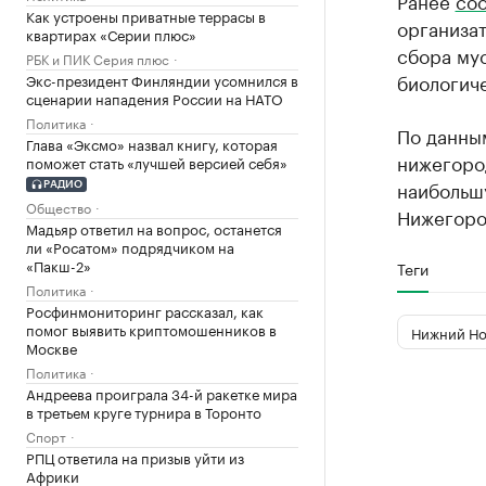
Ранее
со
Как устроены приватные террасы в
организат
квартирах «Серии плюс»
сбора му
РБК и ПИК Серия плюс
биологиче
Экс-президент Финляндии усомнился в
сценарии нападения России на НАТО
Политика
По данны
Глава «Эксмо» назвал книгу, которая
нижегоро
поможет стать «лучшей версией себя»
наибольш
РАДИО
Общество
Нижегоро
Мадьяр ответил на вопрос, останется
ли «Росатом» подрядчиком на
«Пакш-2»
Теги
Политика
Росфинмониторинг рассказал, как
помог выявить криптомошенников в
Нижний Но
Москве
Политика
Андреева проиграла 34-й ракетке мира
в третьем круге турнира в Торонто
Спорт
РПЦ ответила на призыв уйти из
Африки