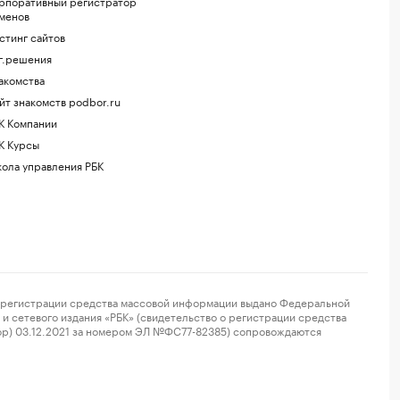
рпоративный регистратор
менов
стинг сайтов
г.решения
акомства
йт знакомств podbor.ru
К Компании
К Курсы
ола управления РБК
регистрации средства массовой информации выдано Федеральной
и сетевого издания «РБК» (свидетельство о регистрации средства
ор) 03.12.2021 за номером ЭЛ №ФС77-82385) сопровождаются