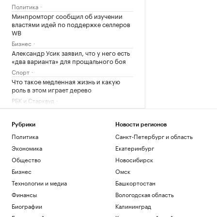
Политика
Минпромторг сообщил об изучении
властями идей по поддержке селлеров
WB
Бизнес
Александр Усик заявил, что у него есть
«два варианта» для прощального боя
Спорт
Что такое медленная жизнь и какую
роль в этом играет дерево
РБК и Старквуд
Метеоролог рассказала о погоде в
Москве на выходных
Рубрики
Новости регионов
Общество
Политика
Санкт-Петербург и область
Загрузить еще
Экономика
Екатеринбург
Общество
Новосибирск
Бизнес
Омск
Технологии и медиа
Башкортостан
Финансы
Вологодская область
Биографии
Калининград