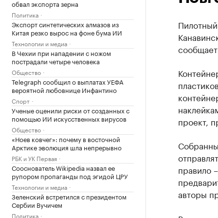
обвал экспорта зерна
Политика
Пилотный 
Экспорт синтетических алмазов из
Китая резко вырос на фоне бума ИИ
Канавинс
Технологии и медиа
сообщает
В Чехии при нападении с ножом
пострадали четыре человека
Контейнер
Общество
Telegraph сообщил о выплатах УЕФА
пластиков
вероятной любовнице Инфантино
контейне
Спорт
наклейкам
Ученые оценили риски от созданных с
помощью ИИ искусственных вирусов
проект, п
Общество
«Ноев ковчег»: почему в восточной
Собранны
Арктике эволюция шла непрерывно
отправлят
РБК и УК Первая
Сооснователь Wikipedia назвал ее
правило 
рупором пропаганды под эгидой ЦРУ
предварит
Технологии и медиа
авторы пр
Зеленский встретился с президентом
Сербии Вучичем
Политика