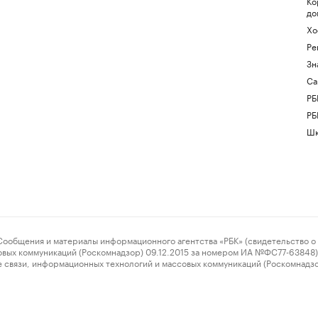
Ко
до
Хо
Ре
Зн
Са
РБ
РБ
Шк
ения и материалы информационного агентства «РБК» (свидетельство о 
овых коммуникаций (Роскомнадзор) 09.12.2015 за номером ИА №ФС77-63848) 
 связи, информационных технологий и массовых коммуникаций (Роскомнадз