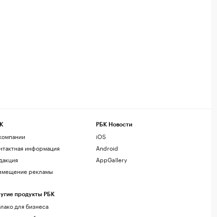
К
РБК Новости
компании
iOS
нтактная информация
Android
дакция
AppGallery
змещение рекламы
угие продукты РБК
лако для бизнеса