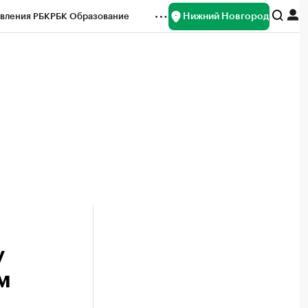
Нижний Новгород
вления РБК
РБК Образование
редитные рейтинги
Франшизы
нсы
Рынок наличной валюты
у
м