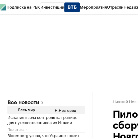
Подписка на РБК
Инвестиции
Мероприятия
Отрасли
Недви
РБК Курсы
РБК Life
Тренды
Визионеры
Национальные проекты
Горо
Газета
Спецпроекты СПб
Конференции СПб
Спецпроекты
Проверк
Нижний Нов
Все новости
Н.Новгород
Весь мир
Пило
Испания ввела контроль на границе
для путешественников из Италии
сбор
Политика
Bloomberg узнал, что Украине грозит
Новг