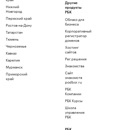
Другие
Нижний
продукты
Новгород
РБК
Пермский край
Облако для
бизнеса
Ростов-на-Дону
Корпоративный
Татарстан
регистратор
Тюмень
доменов
Черноземье
Хостинг
сайтов
Кавказ
Рег.решения
Карелия
Знакомства
Мурманск
Сайт
Приморский
знакомств
край
podbor.ru
РБК
Компании
РБК Курсы
Школа
управления
РБК
РБК