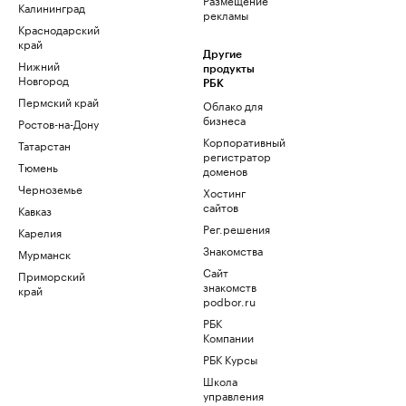
Калининград
рекламы
Краснодарский
край
Другие
Нижний
продукты
Новгород
РБК
Пермский край
Облако для
бизнеса
Ростов-на-Дону
Корпоративный
Татарстан
регистратор
Тюмень
доменов
Черноземье
Хостинг
сайтов
Кавказ
Рег.решения
Карелия
Знакомства
Мурманск
Сайт
Приморский
знакомств
край
podbor.ru
РБК
Компании
РБК Курсы
Школа
управления