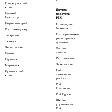
Краснодарский
край
Другие
Нижний
продукты
Новгород
РБК
Пермский край
Облако для
бизнеса
Ростов-на-Дону
Корпоративный
Татарстан
регистратор
Тюмень
доменов
Черноземье
Хостинг
сайтов
Кавказ
Рег.решения
Карелия
Знакомства
Мурманск
Сайт
Приморский
знакомств
край
podbor.ru
РБК
Компании
РБК Курсы
Школа
управления
РБК