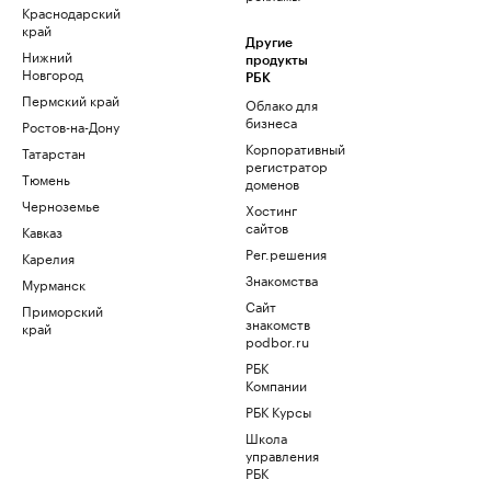
Краснодарский
край
Другие
Нижний
продукты
Новгород
РБК
Пермский край
Облако для
бизнеса
Ростов-на-Дону
Корпоративный
Татарстан
регистратор
Тюмень
доменов
Черноземье
Хостинг
сайтов
Кавказ
Рег.решения
Карелия
Знакомства
Мурманск
Сайт
Приморский
знакомств
край
podbor.ru
РБК
Компании
РБК Курсы
Школа
управления
РБК