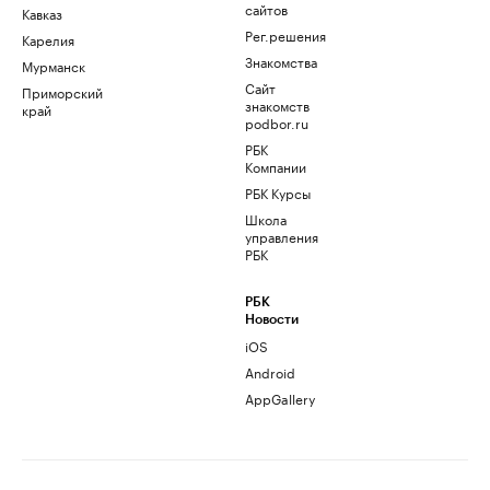
сайтов
Кавказ
Рег.решения
Карелия
Знакомства
Мурманск
Сайт
Приморский
знакомств
край
podbor.ru
РБК
Компании
РБК Курсы
Школа
управления
РБК
РБК
Новости
iOS
Android
AppGallery