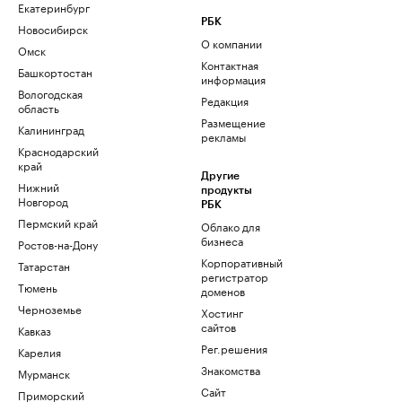
Екатеринбург
РБК
Новосибирск
О компании
Омск
Контактная
Башкортостан
информация
Вологодская
Редакция
область
Размещение
Калининград
рекламы
Краснодарский
край
Другие
Нижний
продукты
Новгород
РБК
Пермский край
Облако для
бизнеса
Ростов-на-Дону
Корпоративный
Татарстан
регистратор
Тюмень
доменов
Черноземье
Хостинг
сайтов
Кавказ
Рег.решения
Карелия
Знакомства
Мурманск
Сайт
Приморский