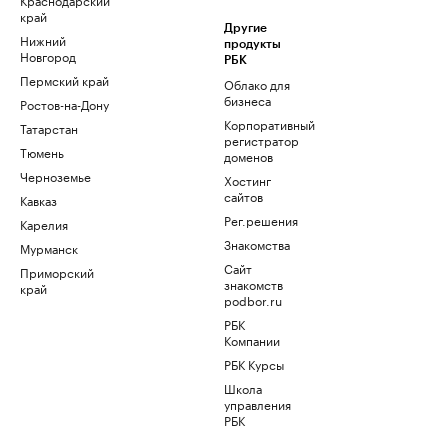
край
Другие
Нижний
продукты
Новгород
РБК
Пермский край
Облако для
бизнеса
Ростов-на-Дону
Корпоративный
Татарстан
регистратор
Тюмень
доменов
Черноземье
Хостинг
сайтов
Кавказ
Рег.решения
Карелия
Знакомства
Мурманск
Сайт
Приморский
знакомств
край
podbor.ru
РБК
Компании
РБК Курсы
Школа
управления
РБК