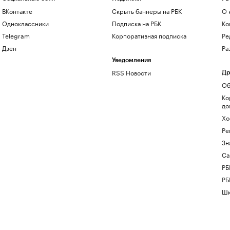
ВКонтакте
Скрыть баннеры на РБК
О 
Одноклассники
Подписка на РБК
Ко
Telegram
Корпоративная подписка
Ре
Дзен
Ра
Уведомления
RSS Новости
Др
Об
Ко
до
Хо
Ре
Зн
Са
РБ
РБ
Шк