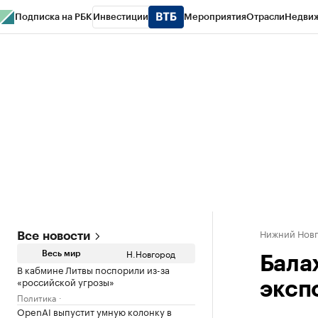
Подписка на РБК
Инвестиции
Мероприятия
Отрасли
Недви
РБК Курсы
РБК Life
Тренды
Визионеры
Национальные проекты
Горо
Газета
Спецпроекты СПб
Конференции СПб
Спецпроекты
Проверк
Нижний Нов
Все новости
Н.Новгород
Весь мир
Бала
В кабмине Литвы поспорили из-за
«российской угрозы»
эксп
Политика
OpenAI выпустит умную колонку в