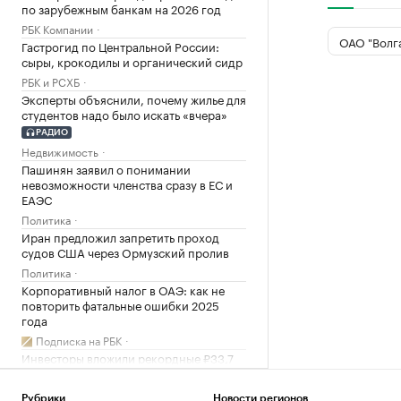
по зарубежным банкам на 2026 год
РБК Компании
ОАО "Волг
Гастрогид по Центральной России:
сыры, крокодилы и органический сидр
РБК и РСХБ
Эксперты объяснили, почему жилье для
студентов надо было искать «вчера»
РАДИО
Недвижимость
Пашинян заявил о понимании
невозможности членства сразу в ЕС и
ЕАЭС
Политика
Иран предложил запретить проход
судов США через Ормузский пролив
Политика
Корпоративный налог в ОАЭ: как не
повторить фатальные ошибки 2025
года
Подписка на РБК
Инвесторы вложили рекордные ₽33,7
млрд в фонды денежного рынка в июле
Инвестиции
Рубрики
Новости регионов