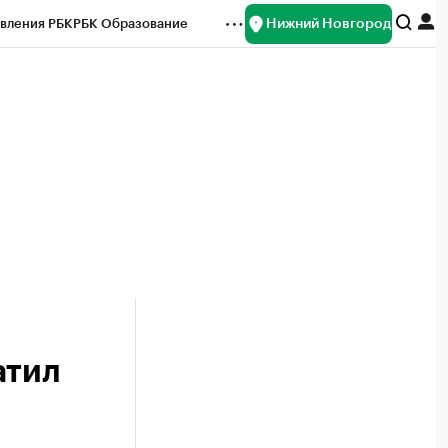
Нижний Новгород
вления РБК
РБК Образование
редитные рейтинги
Франшизы
нсы
Рынок наличной валюты
атил