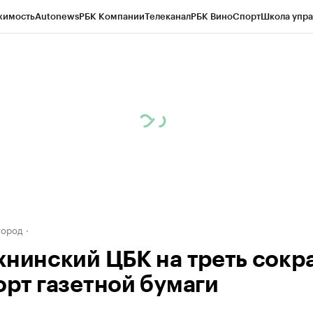
жимость
Autonews
РБК Компании
Телеканал
РБК Вино
Спорт
Школа упра
д
Стиль
Крипто
РБК Бизнес-среда
Дискуссионный клуб
Исследования
К
а контрагентов
Политика
Экономика
Бизнес
Технологии и медиа
Фина
город
хнинский ЦБК на треть сокр
орт газетной бумаги