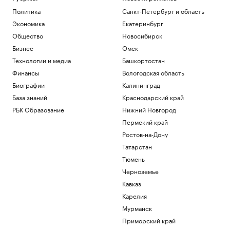
В результате нападений на
Политика
Санкт-Петербург и область
криптоинвесторов украдено $30 млн с
начала года
Экономика
Екатеринбург
Крипто
Общество
Новосибирск
Финансы после 60: ошибки, которые
Бизнес
Омск
стоят дорого
Технологии и медиа
Башкортостан
РБК Компании
Финансы
Вологодская область
Чему и как сегодня учат топ-
менеджеров: тренды EdTech для
Биографии
Калининград
управленцев
База знаний
Краснодарский край
Образование
РБК Образование
Нижний Новгород
Россияне борются с тревожностью в
Пермский край
конных клубах. Как устроен их бизнес
Подписка на РБК
Ростов-на-Дону
Как уйти в отпуск и не вымотаться в
Татарстан
последнюю неделю перед ним
Тюмень
Подписка на РБК
Черноземье
Загрузить еще
Кавказ
Карелия
Мурманск
Приморский край