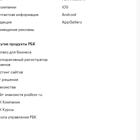
компании
iOS
нтактная информация
Android
дакция
AppGallery
змещение рекламы
угие продукты РБК
лако для бизнеса
рпоративный регистратор
менов
стинг сайтов
г.решения
акомства
йт знакомств podbor.ru
К Компании
К Курсы
ола управления РБК