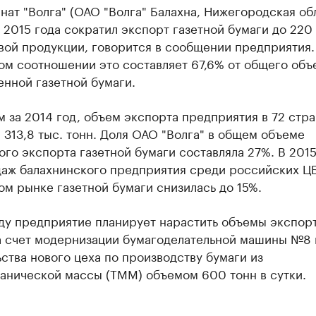
ат "Волга" (ОАО "Волга" Балахна, Нижегородская об
 2015 года сократил экспорт газетной бумаги до 220 
вой продукции, говорится в сообщении предприятия.
ом соотношении это составляет 67,6% от общего объ
нной газетной бумаги.
 за 2014 год, объем экспорта предприятия в 72 стр
 313,8 тыс. тонн. Доля ОАО "Волга" в общем объеме
го экспорта газетной бумаги составляла 27%. В 2015
даж балахнинского предприятия среди российских Ц
м рынке газетной бумаги снизилась до 15%.
оду предприятие планирует нарастить объемы экспор
а счет модернизации бумагоделательной машины №8 
ства нового цеха по производству бумаги из
анической массы (ТММ) объемом 600 тонн в сутки.