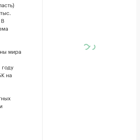
ласть)
тыс.
 В
ема
аны мира
 году
БК на
тных
и