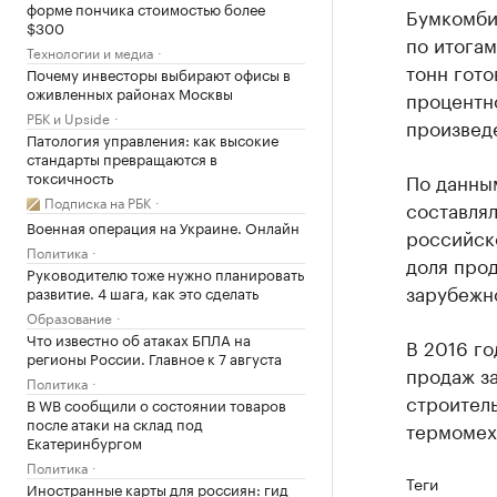
форме пончика стоимостью более
Бумкомбин
$300
по итогам
Технологии и медиа
тонн гото
Почему инвесторы выбирают офисы в
оживленных районах Москвы
процентн
РБК и Upside
произведе
Патология управления: как высокие
стандарты превращаются в
токсичность
По данным
Подписка на РБК
составлял
Военная операция на Украине. Онлайн
российско
Политика
доля про
Руководителю тоже нужно планировать
зарубежно
развитие. 4 шага, как это сделать
Образование
Что известно об атаках БПЛА на
В 2016 г
регионы России. Главное к 7 августа
продаж з
Политика
строитель
В WB сообщили о состоянии товаров
после атаки на склад под
термомех
Екатеринбургом
Политика
Теги
Иностранные карты для россиян: гид