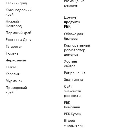
Размещение
Калининград
рекламы
Краснодарский
край
Другие
Нижний
продукты
Новгород
РБК
Пермский край
Облако для
бизнеса
Ростов-на-Дону
Корпоративный
Татарстан
регистратор
Тюмень
доменов
Черноземье
Хостинг
сайтов
Кавказ
Рег.решения
Карелия
Знакомства
Мурманск
Сайт
Приморский
знакомств
край
podbor.ru
РБК
Компании
РБК Курсы
Школа
управления