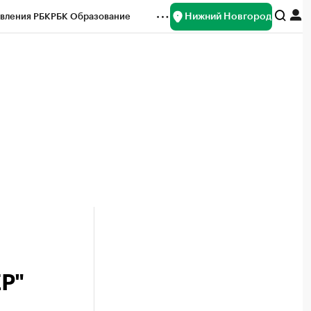
Нижний Новгород
вления РБК
РБК Образование
редитные рейтинги
Франшизы
нсы
Рынок наличной валюты
Р"