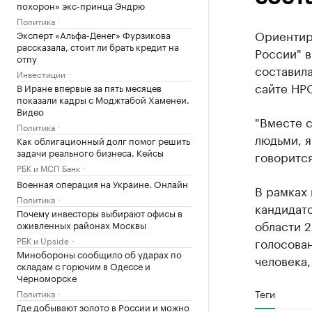
похорон» экс-принца Эндрю
Политика
Ориентир
Эксперт «Альфа-Денег» Фурзикова
рассказала, стоит ли брать кредит на
России" в
отпу
составила
Инвестиции
сайте НР
В Иране впервые за пять месяцев
показали кадры с Моджтабой Хаменеи.
Видео
"Вместе с
Политика
людьми, я
Как облигационный долг помог решить
задачи реального бизнеса. Кейсы
говоритс
РБК и МСП Банк
Военная операция на Украине. Онлайн
В рамках 
Политика
кандидат
Почему инвесторы выбирают офисы в
области 2
оживленных районах Москвы
РБК и Upside
голосова
Минобороны сообщило об ударах по
человека,
складам с горючим в Одессе и
Черноморске
Теги
Политика
Где добывают золото в России и можно