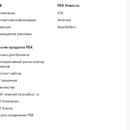
К
РБК Новости
компании
iOS
нтактная информация
Android
дакция
AppGallery
змещение рекламы
угие продукты РБК
лако для бизнеса
рпоративный регистратор
менов
стинг сайтов
г.решения
акомства
йт знакомств podbor.ru
К Компании
К Курсы
ола управления РБК