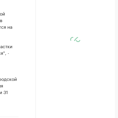
ой
в
тся на
частки
", -
родской
ля
и 31