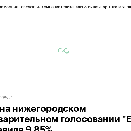
жимость
Autonews
РБК Компании
Телеканал
РБК Вино
Спорт
Школа упра
д
Стиль
Крипто
РБК Бизнес-среда
Дискуссионный клуб
Исследования
К
а контрагентов
Политика
Экономика
Бизнес
Технологии и медиа
Фина
город
 на нижегородском
варительном голосовании "Е
авила 9,85%