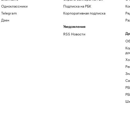
Одноклассники
Подписка на РБК
Ко
Telegram
Корпоративная подписка
Ре
Дзен
Ра
Уведомления
RSS Новости
Др
Об
Ко
до
Хо
Ре
Зн
Са
РБ
РБ
Шк