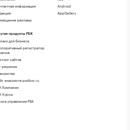
нтактная информация
Android
дакция
AppGallery
змещение рекламы
угие продукты РБК
лако для бизнеса
рпоративный регистратор
менов
стинг сайтов
г.решения
акомства
йт знакомств podbor.ru
К Компании
К Курсы
ола управления РБК