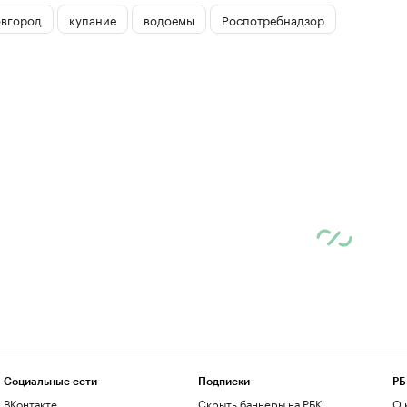
вгород
купание
водоемы
Роспотребнадзор
Социальные сети
Подписки
РБ
ВКонтакте
Скрыть баннеры на РБК
О 