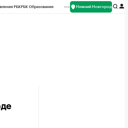
Нижний Новгород
вления РБК
РБК Образование
редитные рейтинги
Франшизы
нсы
Рынок наличной валюты
оде