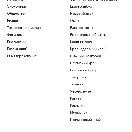
помойками»
Экономика
Екатеринбург
Спорт
Общество
Новосибирск
В Москве простились с легендарным
Бизнес
Омск
баскетболистом Иваном Едешко
Технологии и медиа
Башкортостан
Спорт
Путин рассказал президенту ОАЭ о
Финансы
Вологодская область
ситуации вокруг Украины
Биографии
Калининград
Политика
База знаний
Краснодарский край
Politico сообщило об обсуждении
РБК Образование
Нижний Новгород
замены канцлера Германии Фридриха
Мерца
Пермский край
Политика
Ростов-на-Дону
Как ИИ-агенты и облако
Татарстан
трансформируют промышленность:
опыт «Норникеля»
Тюмень
РБК и Yandex Cloud
Черноземье
Три крупных порта Китая
Кавказ
приостановили работу из-за
Карелия
надвигающегося тайфуна
Мурманск
Экономика
Приморский край
Загрузить еще