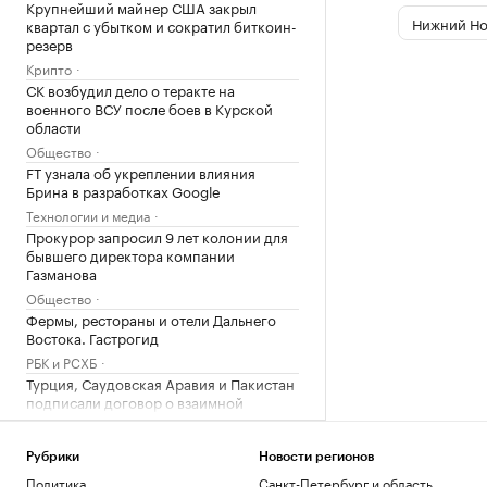
Крупнейший майнер США закрыл
Нижний Но
квартал с убытком и сократил биткоин-
резерв
Крипто
СК возбудил дело о теракте на
военного ВСУ после боев в Курской
области
Общество
FT узнала об укреплении влияния
Брина в разработках Google
Технологии и медиа
Прокурор запросил 9 лет колонии для
бывшего директора компании
Газманова
Общество
Фермы, рестораны и отели Дальнего
Востока. Гастрогид
РБК и РСХБ
Турция, Саудовская Аравия и Пакистан
подписали договор о взаимной
обороне
Политика
Рубрики
Новости регионов
Российский пловец заявил, что в
Политика
Санкт-Петербург и область
Париже на ЧЕ «воняет мочой и