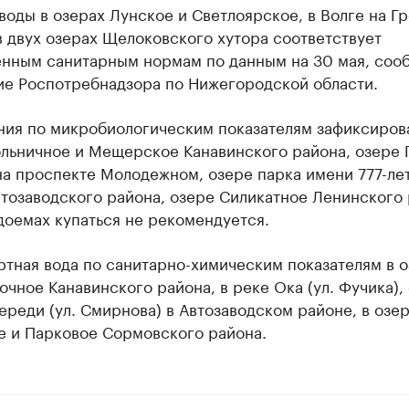
воды в озерах Лунское и Светлоярское, в Волге на Г
в двух озерах Щелоковского хутора соответствует
енным санитарным нормам по данным на 30 мая, соо
ие Роспотребнадзора по Нижегородской области.
ия по микробиологическим показателям зафиксиров
льничное и Мещерское Канавинского района, озере 
на проспекте Молодежном, озере парка имени 777-ле
тозаводского района, озере Силикатное Ленинского 
доемах купаться не рекомендуется.
тная вода по санитарно-химическим показателям в о
чное Канавинского района, в реке Ока (ул. Фучика),
ереди (ул. Смирнова) в Автозаводском районе, в озе
е и Парковое Сормовского района.