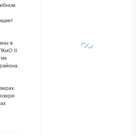
ребном
бщает
аны в
ПКиО II
тия
района.
зерах
 озере
рах