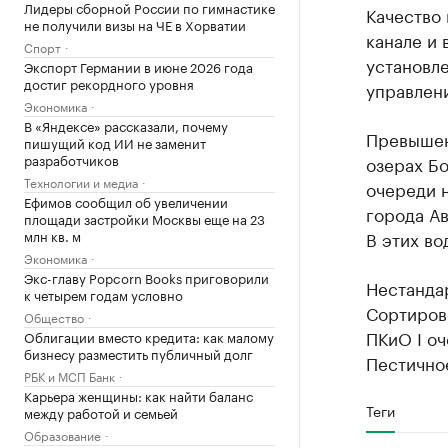
Лидеры сборной России по гимнастике
Качество 
не получили визы на ЧЕ в Хорватии
канале и 
Спорт
установл
Экспорт Германии в июне 2026 года
достиг рекордного уровня
управлен
Экономика
В «Яндексе» рассказали, почему
Превышен
пишущий код ИИ не заменит
разработчиков
озерах Бо
Технологии и медиа
очереди 
Ефимов сообщил об увеличении
города Ав
площади застройки Москвы еще на 23
млн кв. м
В этих во
Экономика
Экс-главу Popcorn Books приговорили
Нестандар
к четырем годам условно
Сортирово
Общество
ПКиО I оч
Облигации вместо кредита: как малому
бизнесу разместить публичный долг
Пестично
РБК и МСП Банк
Карьера женщины: как найти баланс
Теги
между работой и семьей
Образование