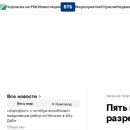
Подписка на РБК
Инвестиции
Мероприятия
Отрасли
Недви
РБК Курсы
РБК Life
Тренды
Визионеры
Национальные проекты
Горо
Газета
Спецпроекты СПб
Конференции СПб
Спецпроекты
Проверк
Нижний Нов
Все новости
Н.Новгород
Весь мир
Пять
«Аэрофлот» с октября возобновит
ежедневные рейсы из Москвы в Абу-
разр
Даби
Общество