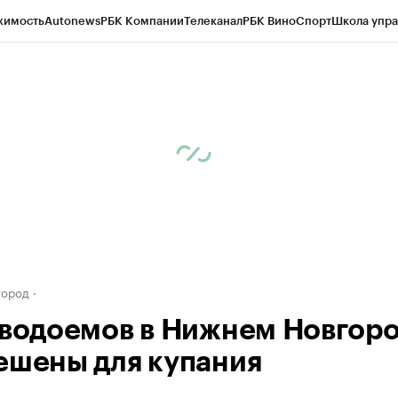
жимость
Autonews
РБК Компании
Телеканал
РБК Вино
Спорт
Школа упра
д
Стиль
Крипто
РБК Бизнес-среда
Дискуссионный клуб
Исследования
К
а контрагентов
Политика
Экономика
Бизнес
Технологии и медиа
Фина
город
 водоемов в Нижнем Новгор
ешены для купания