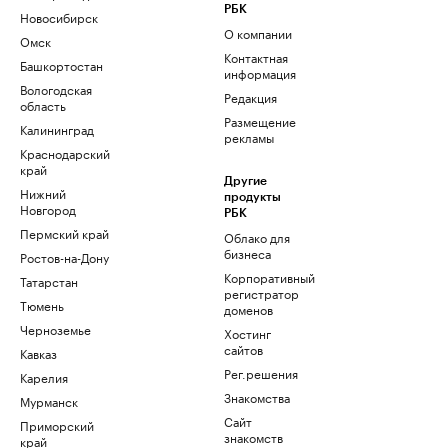
РБК
Новосибирск
О компании
Омск
Контактная
Башкортостан
информация
Вологодская
Редакция
область
Размещение
Калининград
рекламы
Краснодарский
край
Другие
Нижний
продукты
Новгород
РБК
Пермский край
Облако для
бизнеса
Ростов-на-Дону
Корпоративный
Татарстан
регистратор
Тюмень
доменов
Черноземье
Хостинг
сайтов
Кавказ
Рег.решения
Карелия
Знакомства
Мурманск
Сайт
Приморский
знакомств
край