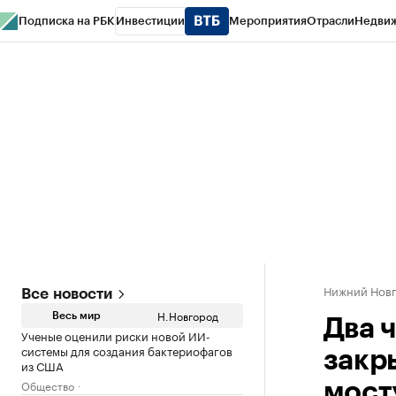
Подписка на РБК
Инвестиции
Мероприятия
Отрасли
Недви
РБК Курсы
РБК Life
Тренды
Визионеры
Национальные проекты
Горо
Газета
Спецпроекты СПб
Конференции СПб
Спецпроекты
Проверк
Нижний Нов
Все новости
Н.Новгород
Весь мир
Два 
Ученые оценили риски новой ИИ-
системы для создания бактериофагов
закр
из США
Общество
мост