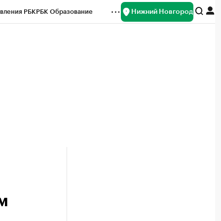
Нижний Новгород
вления РБК
РБК Образование
редитные рейтинги
Франшизы
нсы
Рынок наличной валюты
м