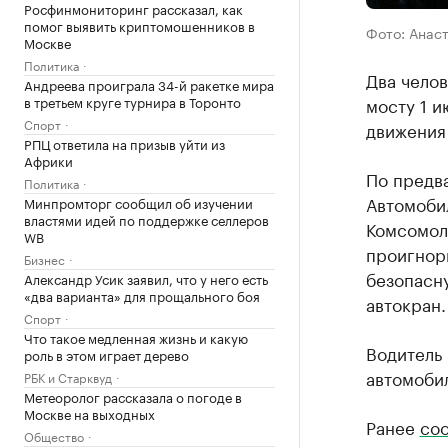
Росфинмониторинг рассказал, как
помог выявить криптомошенников в
Фото: Анас
Москве
Политика
Два челов
Андреева проиграла 34-й ракетке мира
в третьем круге турнира в Торонто
мосту 1 
Спорт
движения
РПЦ ответила на призыв уйти из
Африки
По предв
Политика
Автомобил
Минпромторг сообщил об изучении
властями идей по поддержке селлеров
Комсомол
WB
проигнор
Бизнес
безопасну
Александр Усик заявил, что у него есть
«два варианта» для прощального боя
автокран.
Спорт
Что такое медленная жизнь и какую
Водитель 
роль в этом играет дерево
автомоби
РБК и Старквуд
Метеоролог рассказала о погоде в
Москве на выходных
Ранее
со
Общество