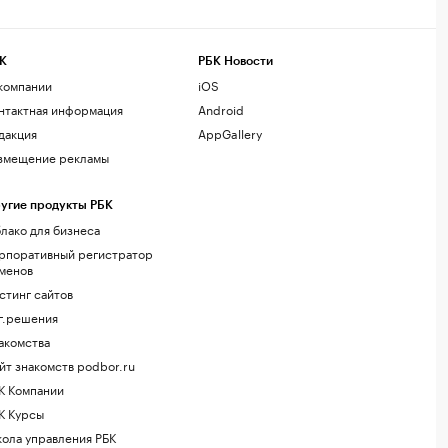
К
РБК Новости
компании
iOS
нтактная информация
Android
дакция
AppGallery
змещение рекламы
угие продукты РБК
лако для бизнеса
рпоративный регистратор
менов
стинг сайтов
г.решения
акомства
йт знакомств podbor.ru
К Компании
К Курсы
ола управления РБК