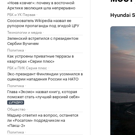
«Ноев ковчег»: почему в восточной
Арктике эволюция шла непрерывно
РБК и УК Первая
Hyundai S
Сооснователь Wikipedia назвал ее
рупором пропаганды под эгидой ЦРУ
Технологии и медиа
Зеленский встретился с президентом
Сербии Вучичем
Политика
Как устроены приватные террасы в
квартирах «Серии плюс»
РБК и ПИК Серия плюс
Экс-президент Финляндии усомнился в
сценарии нападения России на НАТО
Политика
Глава «Эксмо» назвал книгу, которая
поможет стать «лучшей версией себя»
РАДИО
Общество
Мадьяр ответил на вопрос, останется
ли «Росатом» подрядчиком на
«Пакш-2»
Политика