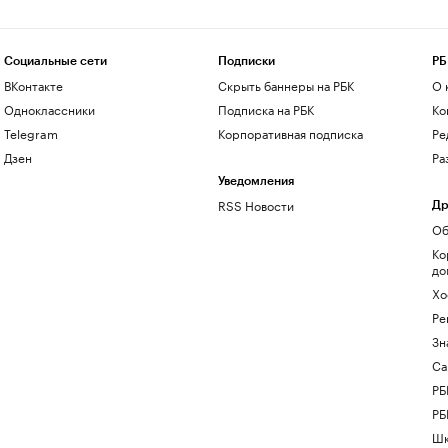
Социальные сети
Подписки
РБ
ВКонтакте
Скрыть баннеры на РБК
О 
Одноклассники
Подписка на РБК
Ко
Telegram
Корпоративная подписка
Ре
Дзен
Ра
Уведомления
RSS Новости
Др
Об
Ко
до
Хо
Ре
Зн
Са
РБ
РБ
Шк