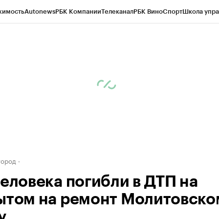
жимость
Autonews
РБК Компании
Телеканал
РБК Вино
Спорт
Школа упра
д
Стиль
Крипто
РБК Бизнес-среда
Дискуссионный клуб
Исследования
К
а контрагентов
Политика
Экономика
Бизнес
Технологии и медиа
Фина
город
человека погибли в ДТП на
ытом на ремонт Молитовско
у