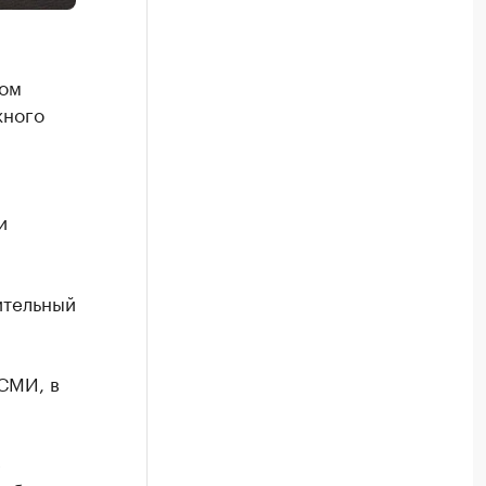
ком
жного
и
ительный
СМИ, в
е