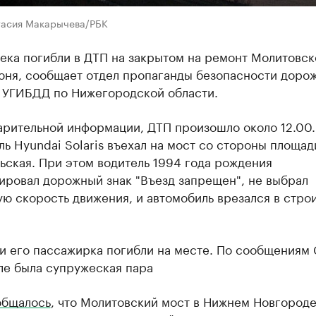
тасия Макарычева/РБК
ека погибли в ДТП на закрытом на ремонт Молитовс
июня, сообщает отдел пропаганды безопасности доро
 УГИБДД по Нижегородской области.
арительной информации, ДТП произошло около 12.00.
ь Hyundai Solaris въехал на мост со стороны площад
ьская. При этом водитель 1994 года рождения
ировал дорожный знак "Въезд запрещен", не выбрал
ю скорость движения, и автомобиль врезался в стро
и его пассажирка погибли на месте. По сообщениям 
ле была супружеская пара
общалось
, что Молитовский мост в Нижнем Новгород