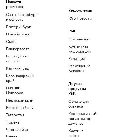
Новости
регионов
Уведомления
Санкт-Петербург
RSS Новости
и область
Екатеринбург
РБК
Новосибирск
О компании
Омск
Контактная
Башкортостан
информация
Вологодская
Редакция
область
Размещение
Калининград
рекламы
Краснодарский
край
Другие
Нижний
продукты
Новгород
РБК
Пермский край
Облако для
бизнеса
Ростов-на-Дону
Корпоративный
Татарстан
регистратор
Тюмень
доменов
Черноземье
Хостинг
сайтов
Кавказ