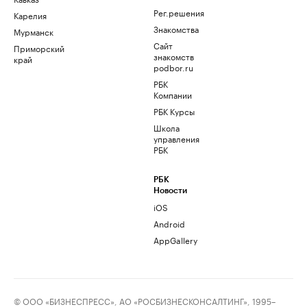
Рег.решения
Карелия
Знакомства
Мурманск
Сайт
Приморский
знакомств
край
podbor.ru
РБК
Компании
РБК Курсы
Школа
управления
РБК
РБК
Новости
iOS
Android
AppGallery
© ООО «БИЗНЕСПРЕСС», АО «РОСБИЗНЕСКОНСАЛТИНГ», 1995–