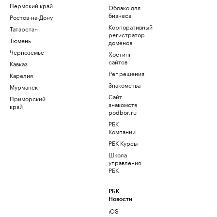
Пермский край
Облако для
бизнеса
Ростов-на-Дону
Корпоративный
Татарстан
регистратор
Тюмень
доменов
Черноземье
Хостинг
сайтов
Кавказ
Рег.решения
Карелия
Знакомства
Мурманск
Сайт
Приморский
знакомств
край
podbor.ru
РБК
Компании
РБК Курсы
Школа
управления
РБК
РБК
Новости
iOS