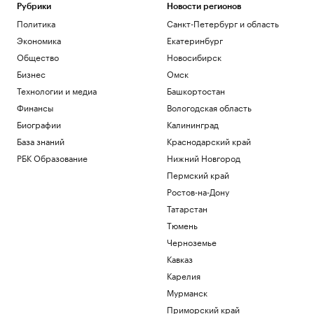
самым дорогим британским вратарем
Рубрики
Новости регионов
Спорт
Политика
Санкт-Петербург и область
Как устроены приватные террасы в
Экономика
Екатеринбург
квартирах «Серии плюс»
Общество
Новосибирск
РБК и ПИК Серия плюс
Бизнес
Омск
Аэропорт Домодедово открыли для
приема и вылета самолетов
Технологии и медиа
Башкортостан
Политика
Финансы
Вологодская область
Женщина и ребенок погибли во время
Биографии
Калининград
непогоды в Смоленске
База знаний
Краснодарский край
Общество
Обвиняемой по делу о порнографии
РБК Образование
Нижний Новгород
экс-участнице «Дома-2» запросили
Пермский край
арест
Ростов-на-Дону
Общество
Татарстан
Загрузить еще
Тюмень
Черноземье
Кавказ
Карелия
Мурманск
Приморский край