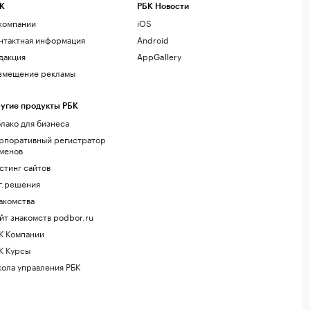
К
РБК Новости
компании
iOS
нтактная информация
Android
дакция
AppGallery
змещение рекламы
угие продукты РБК
лако для бизнеса
рпоративный регистратор
менов
стинг сайтов
г.решения
акомства
йт знакомств podbor.ru
К Компании
К Курсы
ола управления РБК