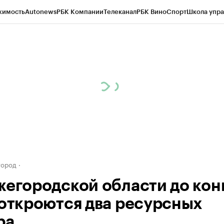
жимость
Autonews
РБК Компании
Телеканал
РБК Вино
Спорт
Школа упра
д
Стиль
Крипто
РБК Бизнес-среда
Дискуссионный клуб
Исследования
К
а контрагентов
Политика
Экономика
Бизнес
Технологии и медиа
Фина
город
жегородской области до кон
 откроются два ресурсных
ра