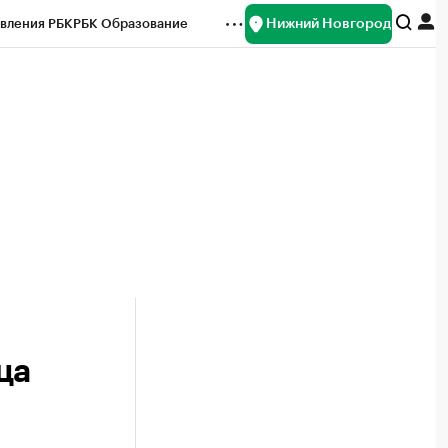
Нижний Новгород
вления РБК
РБК Образование
редитные рейтинги
Франшизы
нсы
Рынок наличной валюты
ца