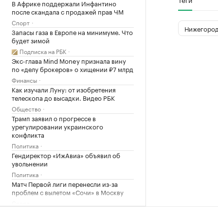
В Африке поддержали Инфантино
после скандала с продажей прав ЧМ
Спорт
Нижегород
Запасы газа в Европе на минимуме. Что
будет зимой
Подписка на РБК
Экс-глава Mind Money признала вину
по «делу брокеров» о хищении ₽7 млрд
Финансы
Как изучали Луну: от изобретения
телескопа до высадки. Видео РБК
Общество
Трамп заявил о прогрессе в
урегулировании украинского
конфликта
Политика
Гендиректор «ИжАвиа» объявил об
увольнении
Политика
Матч Первой лиги перенесли из-за
проблем с вылетом «Сочи» в Москву
Спорт
Перешедший в «Лидс» Траффорд стал