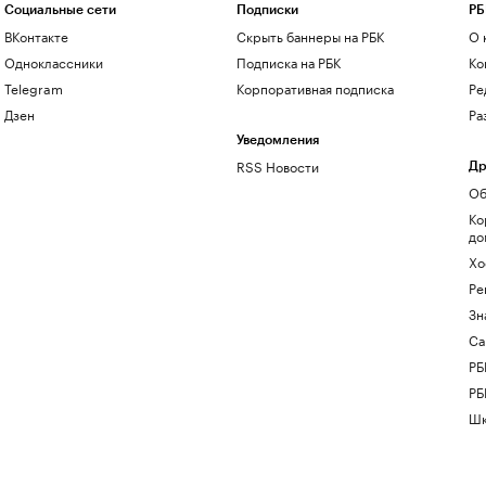
Социальные сети
Подписки
РБ
ВКонтакте
Скрыть баннеры на РБК
О 
Одноклассники
Подписка на РБК
Ко
Telegram
Корпоративная подписка
Ре
Дзен
Ра
Уведомления
RSS Новости
Др
Об
Ко
до
Хо
Ре
Зн
Са
РБ
РБ
Шк