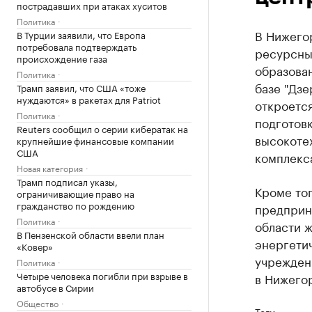
пострадавших при атаках хуситов
Политика
В Нижегор
В Турции заявили, что Европа
потребовала подтверждать
ресурсны
происхождение газа
образован
Политика
базе "Дз
Трамп заявил, что США «тоже
нуждаются» в ракетах для Patriot
откроетс
Политика
подготов
Reuters сообщил о серии кибератак на
высокоте
крупнейшие финансовые компании
США
комплекс
Новая категория
Трамп подписал указы,
Кроме тог
ограничивающие право на
гражданство по рождению
предприни
Политика
области ж
В Пензенской области ввели план
энергетич
«Ковер»
учрежден
Политика
Четыре человека погибли при взрыве в
в Нижегор
автобусе в Сирии
Общество
Теги