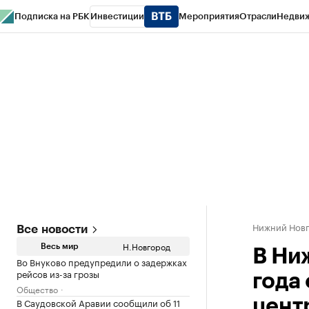
Подписка на РБК
Инвестиции
Мероприятия
Отрасли
Недви
РБК Курсы
РБК Life
Тренды
Визионеры
Национальные проекты
Горо
Газета
Спецпроекты СПб
Конференции СПб
Спецпроекты
Проверк
Нижний Нов
Все новости
Н.Новгород
Весь мир
В Ни
Во Внуково предупредили о задержках
рейсов из-за грозы
года
Общество
В Саудовской Аравии сообщили об 11
цент