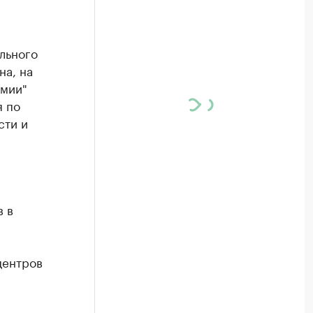
льного
на, на
рмии"
я по
сти и
в в
центров