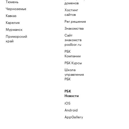
Тюмень
доменов
Черноземье
Хостинг
сайтов
Кавказ
Рег.решения
Карелия
Знакомства
Мурманск
Сайт
Приморский
знакомств
край
podbor.ru
РБК
Компании
РБК Курсы
Школа
управления
РБК
РБК
Новости
iOS
Android
AppGallery