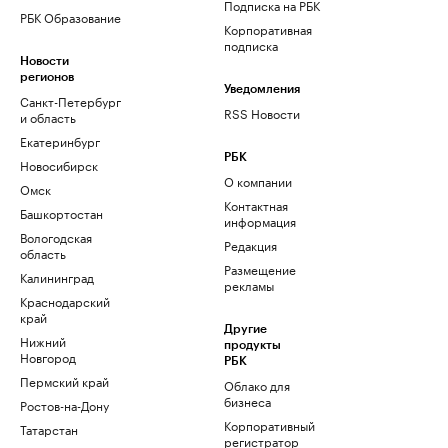
Подписка на РБК
РБК Образование
Корпоративная
подписка
Новости
регионов
Уведомления
Санкт-Петербург
RSS Новости
и область
Екатеринбург
РБК
Новосибирск
О компании
Омск
Контактная
Башкортостан
информация
Вологодская
Редакция
область
Размещение
Калининград
рекламы
Краснодарский
край
Другие
Нижний
продукты
Новгород
РБК
Пермский край
Облако для
бизнеса
Ростов-на-Дону
Корпоративный
Татарстан
регистратор