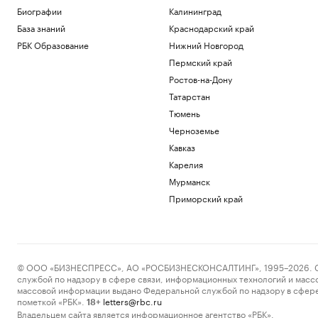
форме пончика стоимостью более
Биографии
Калининград
$300
База знаний
Краснодарский край
Технологии и медиа
РБК Образование
Нижний Новгород
Почему инвесторы выбирают офисы в
Пермский край
оживленных районах Москвы
Ростов-на-Дону
РБК и Upside
Патология управления: как высокие
Татарстан
стандарты превращаются в
Тюмень
токсичность
Черноземье
Подписка на РБК
Кавказ
Военная операция на Украине. Онлайн
Карелия
Политика
Руководителю тоже нужно планировать
Мурманск
развитие. 4 шага, как это сделать
Приморский край
Образование
Загрузить еще
© ООО «БИЗНЕСПРЕСС», АО «РОСБИЗНЕСКОНСАЛТИНГ», 1995–2026. Сообщ
службой по надзору в сфере связи, информационных технологий и масс
массовой информации выдано Федеральной службой по надзору в сфере
пометкой «РБК».
letters@rbc.ru
18+
Владельцем сайта является информационное агентство «РБК».