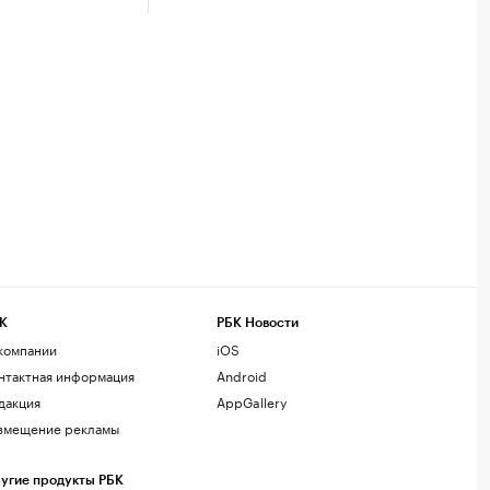
К
РБК Новости
компании
iOS
нтактная информация
Android
дакция
AppGallery
змещение рекламы
угие продукты РБК