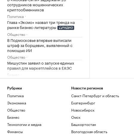
сотрудников мошеннических
криптообменников
Политика
Глава «Эксмо» назвал три тренда на
рынке бизнес-литературы
РАДИО
Общество
В Подмосковье впервые выписали
штраф за борщевик, выявленный с
помощью ИИ
Общество
Мишустин заявил о запуске единых
правил для маркетплейсов в ЕАЭС
Бизнес
Как облигационный долг помог решить
задачи реального бизнеса. Кейсы
Рубрики
Новости регионов
РБК и МСП Банк
Политика
Санкт-Петербург и область
В кабмине Литвы поспорили из-за
Экономика
Екатеринбург
«российской угрозы»
Общество
Новосибирск
Политика
Рост цен на жилье в июле охватил все
Бизнес
Омск
округа Москвы
Технологии и медиа
Башкортостан
Недвижимость
Финансы
Вологодская область
OpenAI выпустит умную колонку в