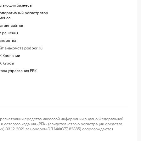
лако для бизнеса
рпоративный регистратор
менов
стинг сайтов
г.решения
акомства
йт знакомств podbor.ru
К Компании
К Курсы
ола управления РБК
регистрации средства массовой информации выдано Федеральной
и сетевого издания «РБК» (свидетельство о регистрации средства
ор) 03.12.2021 за номером ЭЛ №ФС77-82385) сопровождаются