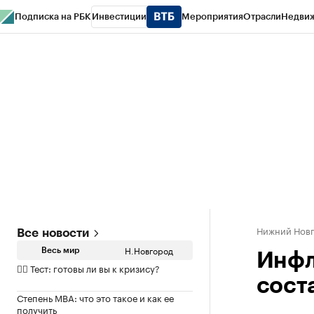
Подписка на РБК
Инвестиции
Мероприятия
Отрасли
Недви
РБК Курсы
РБК Life
Тренды
Визионеры
Национальные проекты
Горо
Газета
Спецпроекты СПб
Конференции СПб
Спецпроекты
Проверк
Нижний Нов
Все новости
Н.Новгород
Весь мир
Инфл
✍🏻 Тест: готовы ли вы к кризису?
сост
Степень MBA: что это такое и как ее
получить