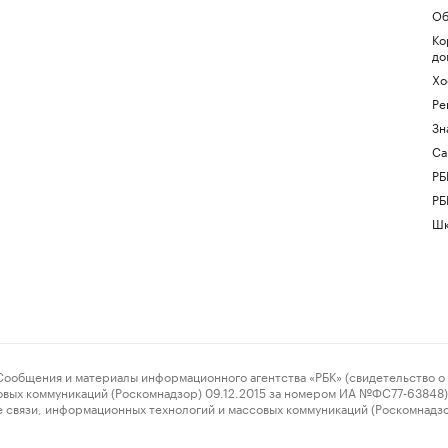
Об
Ко
до
Хо
Ре
Зн
Са
РБ
РБ
Шк
ения и материалы информационного агентства «РБК» (свидетельство о 
овых коммуникаций (Роскомнадзор) 09.12.2015 за номером ИА №ФС77-63848) 
 связи, информационных технологий и массовых коммуникаций (Роскомнадз