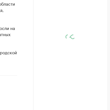
области
а,
осли на
атных
ородской