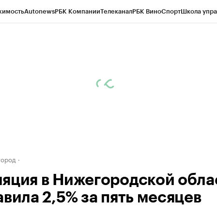
жимость
Autonews
РБК Компании
Телеканал
РБК Вино
Спорт
Школа упра
д
Стиль
Крипто
РБК Бизнес-среда
Дискуссионный клуб
Исследования
К
а контрагентов
Политика
Экономика
Бизнес
Технологии и медиа
Фина
город
яция в Нижегородской обла
авила 2,5% за пять месяцев