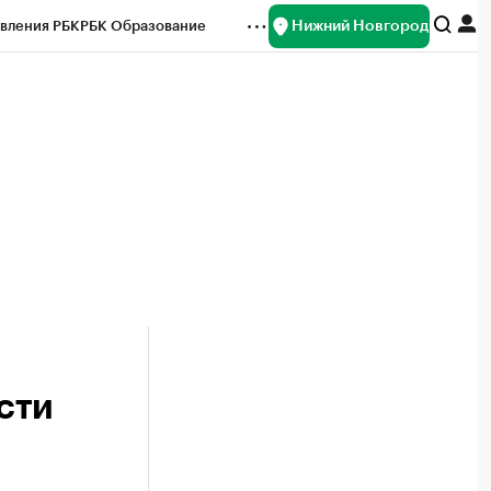
Нижний Новгород
вления РБК
РБК Образование
редитные рейтинги
Франшизы
нсы
Рынок наличной валюты
сти