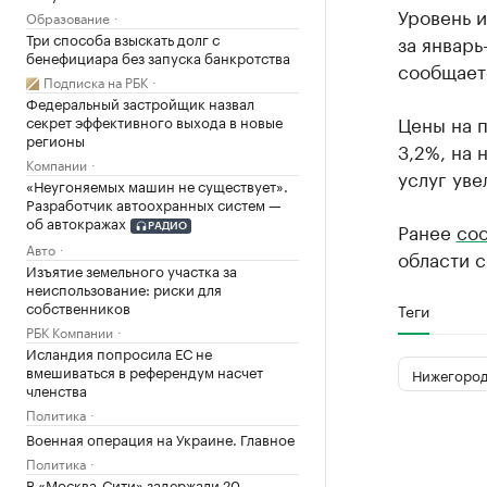
Уровень 
Образование
Три способа взыскать долг с
за январь
бенефициара без запуска банкротства
сообщает
Подписка на РБК
Федеральный застройщик назвал
Цены на п
секрет эффективного выхода в новые
регионы
3,2%, на 
Компании
услуг уве
«Неугоняемых машин не существует».
Разработчик автоохранных систем —
об автокражах
Ранее
со
РАДИО
Авто
области с
Изъятие земельного участка за
неиспользование: риски для
собственников
Теги
РБК Компании
Исландия попросила ЕС не
вмешиваться в референдум насчет
Нижегород
членства
Политика
Военная операция на Украине. Главное
Политика
В «Москва-Сити» задержали 20