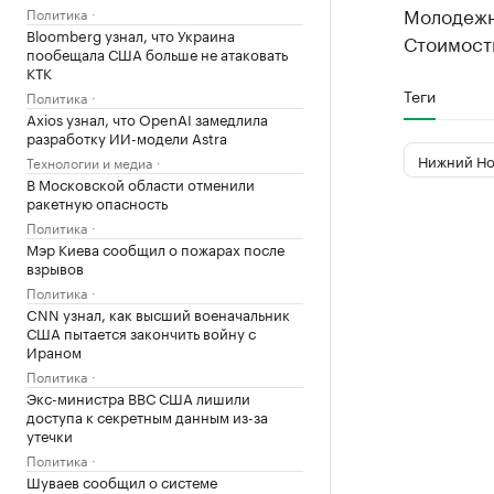
Молодежн
Политика
Bloomberg узнал, что Украина
Стоимость
пообещала США больше не атаковать
КТК
Теги
Политика
Axios узнал, что OpenAI замедлила
разработку ИИ-модели Astra
Нижний Но
Технологии и медиа
В Московской области отменили
ракетную опасность
Политика
Мэр Киева сообщил о пожарах после
взрывов
Политика
CNN узнал, как высший военачальник
США пытается закончить войну с
Ираном
Политика
Экс-министра ВВС США лишили
доступа к секретным данным из-за
утечки
Политика
Шуваев сообщил о системе