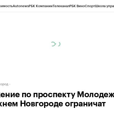
жимость
Autonews
РБК Компании
Телеканал
РБК Вино
Спорт
Школа упра
д
Стиль
Крипто
РБК Бизнес-среда
Дискуссионный клуб
Исследования
К
а контрагентов
Политика
Экономика
Бизнес
Технологии и медиа
Фина
город
ение по проспекту Молоде
жнем Новгороде ограничат