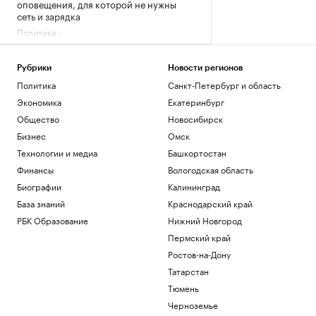
оповещения, для которой не нужны
сеть и зарядка
Политика
В Московской области объявили
беспилотную опасность
Рубрики
Новости регионов
Политика
Политика
Санкт-Петербург и область
В Московской области второй раз за
ночь объявили ракетную опасность
Экономика
Екатеринбург
Политика
Общество
Новосибирск
Пентагон отстранил генерала,
Бизнес
Омск
отвечавшего за помощь Украине и
фланг НАТО
Технологии и медиа
Башкортостан
Политика
Финансы
Вологодская область
В США произошло крушение
Биографии
Калининград
пожарного вертолета с двумя членами
База знаний
Краснодарский край
экипажа
РБК Образование
Нижний Новгород
Общество
Пермский край
Загрузить еще
Ростов-на-Дону
Татарстан
Тюмень
Черноземье