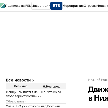
Подписка на РБК
Инвестиции
Мероприятия
Отрасли
Недви
РБК Курсы
РБК Life
Тренды
Визионеры
Национальные проекты
Горо
Газета
Спецпроекты СПб
Конференции СПб
Спецпроекты
Проверк
Нижний Нов
Все новости
Н.Новгород
Весь мир
Движ
Женщинам платят меньше. Что из-за
этого теряют компании
в Ни
Образование
Силы ПВО уничтожили над Россией