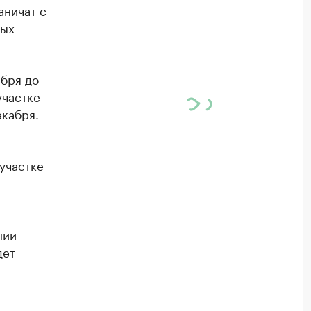
аничат с
ных
ября до
участке
екабря.
участке
нии
дет