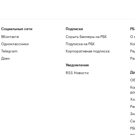
Социальные сети
Подписки
РБ
ВКонтакте
Скрыть баннеры на РБК
О 
Одноклассники
Подписка на РБК
Ко
Telegram
Корпоративная подписка
Ре
Дзен
Ра
Уведомления
RSS Новости
Др
Об
Ко
до
Хо
Ре
Зн
Са
РБ
РБ