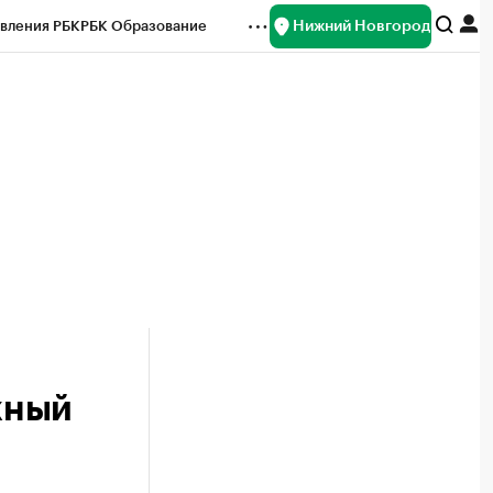
Нижний Новгород
вления РБК
РБК Образование
редитные рейтинги
Франшизы
нсы
Рынок наличной валюты
жный