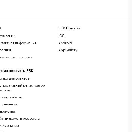
К
РБК Новости
компании
iOS
нтактная информация
Android
дакция
AppGallery
змещение рекламы
угие продукты РБК
лако для бизнеса
рпоративный регистратор
менов
стинг сайтов
г.решения
акомства
йт знакомств podbor.ru
К Компании
К Курсы