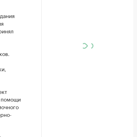
здания
ия
ринял
ков.
ки,
ект
ю помощи
мочного
орно-
с