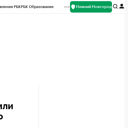
Нижний Новгород
вления РБК
РБК Образование
редитные рейтинги
Франшизы
нсы
Рынок наличной валюты
или
о