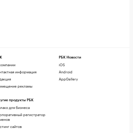
К
РБК Новости
компании
iOS
нтактная информация
Android
дакция
AppGallery
змещение рекламы
угие продукты РБК
лако для бизнеса
рпоративный регистратор
менов
стинг сайтов