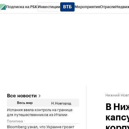
Подписка на РБК
Инвестиции
Мероприятия
Отрасли
Недви
РБК Курсы
РБК Life
Тренды
Визионеры
Национальные проекты
Горо
Газета
Спецпроекты СПб
Конференции СПб
Спецпроекты
Проверк
Нижний Нов
Все новости
Н.Новгород
Весь мир
В Ни
Испания ввела контроль на границе
для путешественников из Италии
капс
Политика
Bloomberg узнал, что Украине грозит
корп