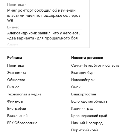
Политика
Минпромторг сообщил об изучении
властями идей по поддержке селлеров
WB
Бизнес
Александр Усик заявил, что у него есть
«два варианта» для прощального боя
Спорт
Что такое медленная жизнь и какую
роль в этом играет дерево
Рубрики
Новости регионов
РБК и Старквуд
Политика
Санкт-Петербург и область
Метеоролог рассказала о погоде в
Экономика
Екатеринбург
Москве на выходных
Общество
Новосибирск
Общество
Бизнес
Омск
Загрузить еще
Технологии и медиа
Башкортостан
Финансы
Вологодская область
Биографии
Калининград
База знаний
Краснодарский край
РБК Образование
Нижний Новгород
Пермский край