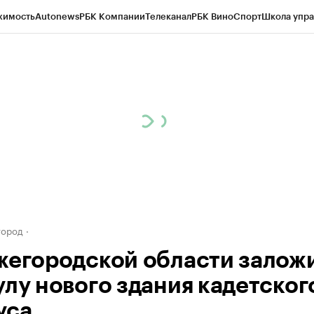
жимость
Autonews
РБК Компании
Телеканал
РБК Вино
Спорт
Школа упра
д
Стиль
Крипто
РБК Бизнес-среда
Дискуссионный клуб
Исследования
К
а контрагентов
Политика
Экономика
Бизнес
Технологии и медиа
Фина
город
жегородской области залож
улу нового здания кадетског
уса