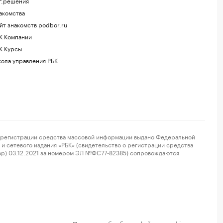
г.решения
акомства
йт знакомств podbor.ru
К Компании
К Курсы
ола управления РБК
регистрации средства массовой информации выдано Федеральной
и сетевого издания «РБК» (свидетельство о регистрации средства
ор) 03.12.2021 за номером ЭЛ №ФС77-82385) сопровождаются