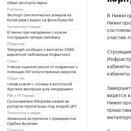
обвал экспорта зерна
Политика
В Нижегор
Экспорт синтетических алмазов из
Китая резко вырос на фоне бума ИИ
Нижегоро
Технологии и медиа
состоялас
В Чехии при нападении с ножом
участие 
пострадали четыре человека
Общество
Telegraph сообщил о выплатах УЕФА
Строящий
вероятной любовнице Инфантино
Инфрастру
Спорт
кабинеты 
Ученые оценили риски от созданных с
помощью ИИ искусственных вирусов
кабинеты 
Общество
«Ноев ковчег»: почему в восточной
Завершить
Арктике эволюция шла непрерывно
ведется 
РБК и УК Первая
Сооснователь Wikipedia назвал ее
Нижегоро
рупором пропаганды под эгидой ЦРУ
представ
Технологии и медиа
металлур
Зеленский встретился с президентом
Сербии Вучичем
Политика
В ходе вы