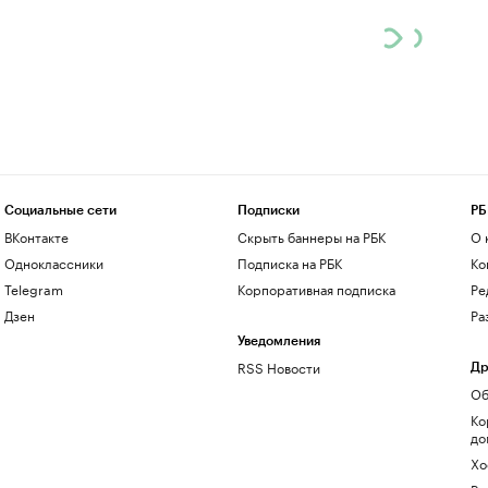
Социальные сети
Подписки
РБ
ВКонтакте
Скрыть баннеры на РБК
О 
Одноклассники
Подписка на РБК
Ко
Telegram
Корпоративная подписка
Ре
Дзен
Ра
Уведомления
RSS Новости
Др
Об
Ко
до
Хо