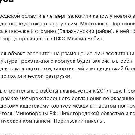
одской области в четверг заложили капсулу нового 
дского кадетского корпуса им. Маргелова. Церемон
ь в поселке Истомино (Балахнинский район), в ней п
полпред президента в ПФО Михаил Бабич.
ся объект рассчитан на размещение 420 воспитанни
ктура трехэтажного корпуса будет включать в себя
для самоподготовки, спортивный и медицинский бло
психологической разгрузки.
 строительные работы планируется к 2017 году. Про
в рамках четырехстороннего соглашения по оказани
дскому кадетскому корпусу между аппаратом полно
ителя, Минобороны РФ, Нижегородской областью и г
гической компанией "Норильский никель".
ступления полпред поздравил учащихся и педагогов 