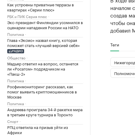
Как устроены приватные террасы в
началом с
квартирах «Серии плюс»
создав ма
РБК и ПИК Серия плюс
чтобы она
Экс-президент Финляндии усомнился в
сценарии нападения России на НАТО
добавил 
Политика
Глава «Эксмо» назвал книгу, которая
Теги
поможет стать «лучшей версией себя»
РАДИО
Общество
Нижегород
Мадьяр ответил на вопрос, останется
ли «Росатом» подрядчиком на
Полномочн
«Пакш-2»
Политика
Росфинмониторинг рассказал, как
помог выявить криптомошенников в
Москве
Политика
Андреева проиграла 34-й ракетке мира
в третьем круге турнира в Торонто
Спорт
РПЦ ответила на призыв уйти из
Африки