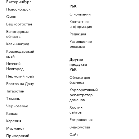
Екатеринбург
РБК
Новосибирск
О компании
Омск
Контактная
Башкортостан
информация
Вологодская
Редакция
область
Размещение
Калининград
рекламы
Краснодарский
край
Другие
Нижний
продукты
Новгород
РБК
Пермский край
Облако для
бизнеса
Ростов-на-Дону
Корпоративный
Татарстан
регистратор
Тюмень
доменов
Черноземье
Хостинг
сайтов
Кавказ
Рег.решения
Карелия
Знакомства
Мурманск
Сайт
Приморский
знакомств