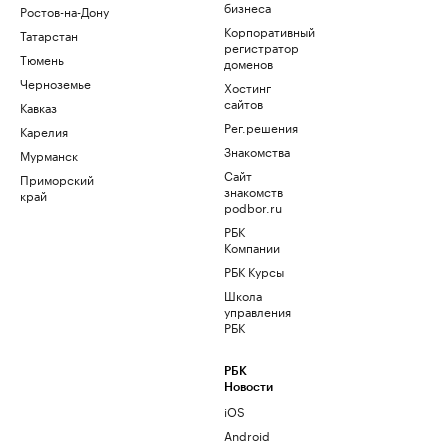
бизнеса
Ростов-на-Дону
Корпоративный
Татарстан
регистратор
Тюмень
доменов
Черноземье
Хостинг
сайтов
Кавказ
Рег.решения
Карелия
Знакомства
Мурманск
Сайт
Приморский
знакомств
край
podbor.ru
РБК
Компании
РБК Курсы
Школа
управления
РБК
РБК
Новости
iOS
Android