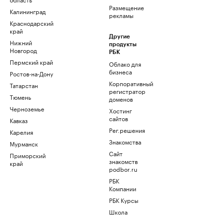
Размещение
Калининград
рекламы
Краснодарский
край
Другие
Нижний
продукты
Новгород
РБК
Пермский край
Облако для
бизнеса
Ростов-на-Дону
Корпоративный
Татарстан
регистратор
Тюмень
доменов
Черноземье
Хостинг
сайтов
Кавказ
Рег.решения
Карелия
Знакомства
Мурманск
Сайт
Приморский
знакомств
край
podbor.ru
РБК
Компании
РБК Курсы
Школа