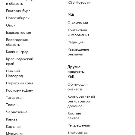
RSS Новости
и область
Екатеринбург
РБК
Новосибирск
О компании
Омск
Контактная
Башкортостан
информация
Вологодская
Редакция
область
Размещение
Калининград
рекламы
Краснодарский
край
Другие
Нижний
продукты
Новгород
РБК
Пермский край
Облако для
бизнеса
Ростов-на-Дону
Корпоративный
Татарстан
регистратор
Тюмень
доменов
Черноземье
Хостинг
сайтов
Кавказ
Рег.решения
Карелия
Знакомства
Мурманск