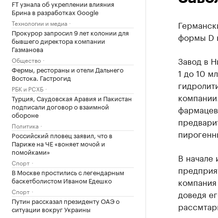
FT узнала об укреплении влияния
Брина в разработках Google
Технологии и медиа
Германск
Прокурор запросил 9 лет колонии для
формы D 
бывшего директора компании
Газманова
Завод в 
Общество
Фермы, рестораны и отели Дальнего
1 до 10 м
Востока. Гастрогид
гидролит
РБК и РСХБ
компании
Турция, Саудовская Аравия и Пакистан
подписали договор о взаимной
фармацев
обороне
предвари
Политика
пирогенн
Российский пловец заявил, что в
Париже на ЧЕ «воняет мочой и
помойками»
В начале 
Спорт
предприят
В Москве простились с легендарным
баскетболистом Иваном Едешко
компания 
Спорт
доведя ег
Путин рассказал президенту ОАЭ о
рассмтар
ситуации вокруг Украины