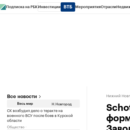
Подписка на РБК
Инвестиции
Мероприятия
Отрасли
Недви
РБК Курсы
РБК Life
Тренды
Визионеры
Национальные проекты
Горо
Газета
Спецпроекты СПб
Конференции СПб
Спецпроекты
Проверк
Нижний Нов
Все новости
Н.Новгород
Весь мир
Scho
СК возбудил дело о теракте на
военного ВСУ после боев в Курской
форм
области
Общество
Заво