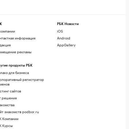
К
РБК Новости
компании
iOS
нтактная информация
Android
дакция
AppGallery
змещение рекламы
угие продукты РБК
лако для бизнеса
рпоративный регистратор
менов
стинг сайтов
г.решения
акомства
йт знакомств podbor.ru
К Компании
К Курсы