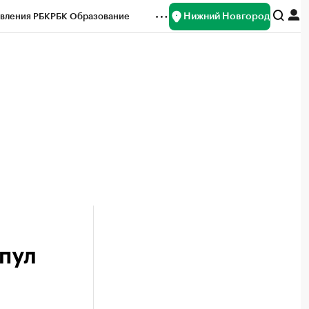
Нижний Новгород
вления РБК
РБК Образование
редитные рейтинги
Франшизы
нсы
Рынок наличной валюты
мпул