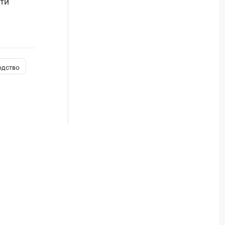
ти
одство