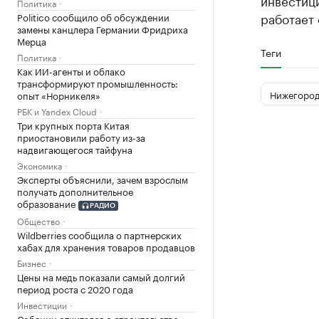
инвестици
Политика
работает 
Politico сообщило об обсуждении
замены канцлера Германии Фридриха
Мерца
Теги
Политика
Как ИИ-агенты и облако
трансформируют промышленность:
Нижегород
опыт «Норникеля»
РБК и Yandex Cloud
Три крупных порта Китая
приостановили работу из-за
надвигающегося тайфуна
Экономика
Эксперты объяснили, зачем взрослым
получать дополнительное
образование
РАДИО
Общество
Wildberries сообщила о партнерских
хабах для хранения товаров продавцов
Бизнес
Цены на медь показали самый долгий
период роста с 2020 года
Инвестиции
Собянин отчитался о строительстве