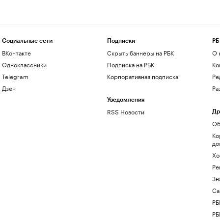
Социальные сети
Подписки
РБ
ВКонтакте
Скрыть баннеры на РБК
О 
Одноклассники
Подписка на РБК
Ко
Telegram
Корпоративная подписка
Ре
Дзен
Ра
Уведомления
RSS Новости
Др
Об
Ко
до
Хо
Ре
Зн
Са
РБ
РБ