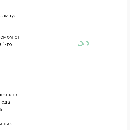
х ампул
ъемом от
 1-го
олжское
года
%,
ейших