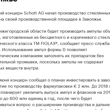
ий концерн Schott AG начал производство стеклянны
на своей производственной площадке в Заволжье.
Нижегородской области будет производить ампулы об
л, изготовленные из бесцветного и коричневого стекла
ического класса ТМ FIOLAX®, сообщает пресс-служба
. Использование ампул формы D позволяет
тическим компаниям заполнять их препаратом без
тельной промывки, поскольку ампулы не содержат
ых веществ внутри.
июня концерн сообщал о планах инвестировать в зав
ие по производству фармупаковки € 2 млн. До 2018 
планирует увеличить выпуск ампул и флаконов на 20
о до 600 млн единиц в год, после чего будет
иваться вопрос о расширении производства и дальн