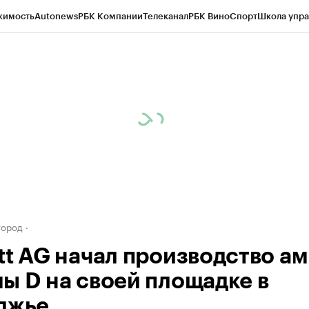
жимость
Autonews
РБК Компании
Телеканал
РБК Вино
Спорт
Школа упра
д
Стиль
Крипто
РБК Бизнес-среда
Дискуссионный клуб
Исследования
К
а контрагентов
Политика
Экономика
Бизнес
Технологии и медиа
Фина
город
tt AG начал производство а
ы D на своей площадке в
лжье