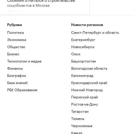
соцобъектов в Москве
Общество
Назван район Москвы с ростом цен на
новостройки в июле в 1,75 раза
Рубрики
Новости регионов
Недвижимость
Политика
Санкт-Петербург и область
Каллас заявила о новых санкциях
Экономика
Екатеринбург
против России
Общество
Новосибирск
Политика
На отраслевом форуме в Москве
Бизнес
Омск
обсудили проблемы и перспективы
Технологии и медиа
Башкортостан
рынка такси
Финансы
Вологодская область
Бизнес
Биографии
Калининград
В ТПП объяснили, зачем нужно
изменить процедуру банкротства
База знаний
Краснодарский край
селлеров
РАДИО
РБК Образование
Нижний Новгород
Бизнес
Пермский край
Футболисту сборной Англии
предъявили обвинение в нападении в
Ростов-на-Дону
ночном клубе
Татарстан
Спорт
Тюмень
Черноземье
Загрузить еще
Кавказ