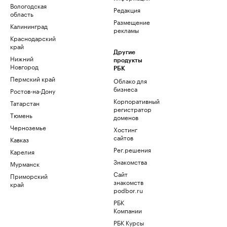
Вологодская
Редакция
область
Размещение
Калининград
рекламы
Краснодарский
край
Другие
Нижний
продукты
Новгород
РБК
Пермский край
Облако для
бизнеса
Ростов-на-Дону
Корпоративный
Татарстан
регистратор
Тюмень
доменов
Черноземье
Хостинг
сайтов
Кавказ
Рег.решения
Карелия
Знакомства
Мурманск
Сайт
Приморский
знакомств
край
podbor.ru
РБК
Компании
РБК Курсы