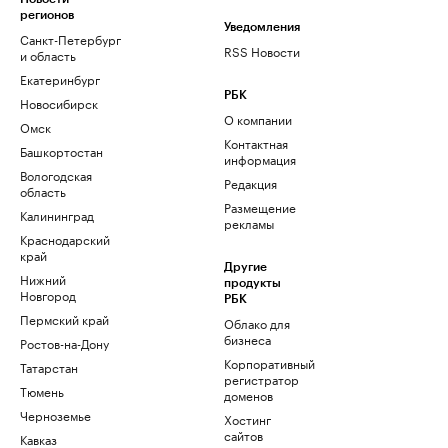
регионов
Уведомления
Санкт-Петербург
RSS Новости
и область
Екатеринбург
РБК
Новосибирск
О компании
Омск
Контактная
Башкортостан
информация
Вологодская
Редакция
область
Размещение
Калининград
рекламы
Краснодарский
край
Другие
Нижний
продукты
Новгород
РБК
Пермский край
Облако для
бизнеса
Ростов-на-Дону
Корпоративный
Татарстан
регистратор
Тюмень
доменов
Черноземье
Хостинг
сайтов
Кавказ