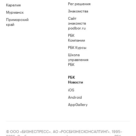
Рег.решения
Карелия
Знакомства
Мурманск
Сайт
Приморский
знакомств
край
podbor.ru
РБК
Компании
РБК Курсы
Школа
управления
РБК
РБК
Новости
iOS
Android
AppGallery
© ООО «БИЗНЕСПРЕСС», АО «РОСБИЗНЕСКОНСАЛТИНГ», 1995–
2026. Сообщения и материалы информационного агентства «РБК»