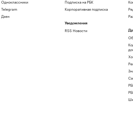
Одноклассники
Подписка на РБК
Ко
Telegram
Корпоративная подписка
Ре
Дзен
Ра
Уведомления
RSS Новости
Др
Об
Ко
до
Хо
Ре
Зн
Са
РБ
РБ
Шк