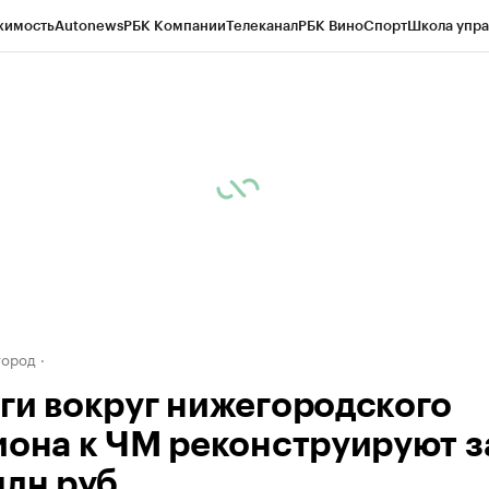
жимость
Autonews
РБК Компании
Телеканал
РБК Вино
Спорт
Школа упра
д
Стиль
Крипто
РБК Бизнес-среда
Дискуссионный клуб
Исследования
К
а контрагентов
Политика
Экономика
Бизнес
Технологии и медиа
Фина
город
ги вокруг нижегородского
иона к ЧМ реконструируют з
млн руб.