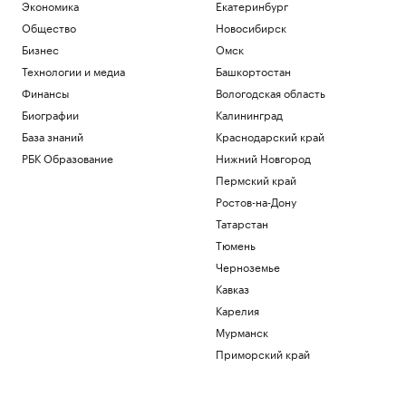
Экономика
Екатеринбург
Власти заявили о «переломе
Общество
Новосибирск
положения» из-за обстрелов трассы
«Новороссия»
Бизнес
Омск
Политика
Технологии и медиа
Башкортостан
Губернатор Севастополя заявил об
Финансы
Вологодская область
отражении атаки дронов
Биографии
Калининград
Политика
База знаний
Краснодарский край
Больше прогулок, свежего воздуха и
отдыха: квартиры рядом с парками
РБК Образование
Нижний Новгород
РБК и ПИК Серия плюс
Пермский край
Ромашина назвала хорошим
Ростов-на-Дону
выступление синхронисток на
чемпионате Европы
Татарстан
Спорт
Тюмень
Черноземье
Загрузить еще
Кавказ
Карелия
Мурманск
Приморский край