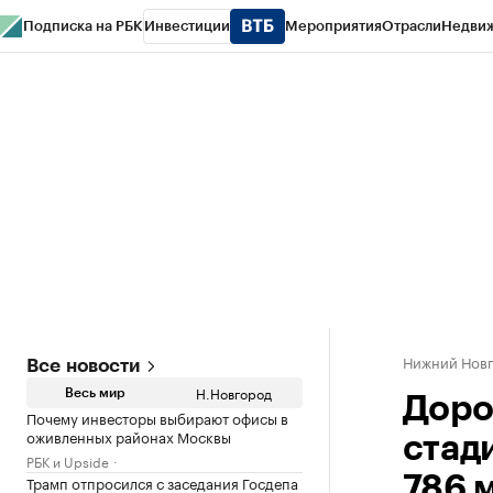
Подписка на РБК
Инвестиции
Мероприятия
Отрасли
Недви
РБК Курсы
РБК Life
Тренды
Визионеры
Национальные проекты
Горо
Газета
Спецпроекты СПб
Конференции СПб
Спецпроекты
Проверк
Нижний Нов
Все новости
Н.Новгород
Весь мир
Доро
Почему инвесторы выбирают офисы в
оживленных районах Москвы
стад
РБК и Upside
Трамп отпросился с заседания Госдепа
786 