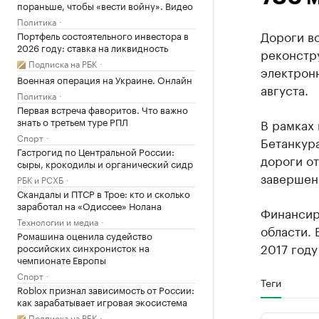
пораньше, чтобы «вести войну». Видео
Политика
Дороги в
Портфель состоятельного инвестора в
2026 году: ставка на ликвидность
реконстру
Подписка на РБК
электронн
Военная операция на Украине. Онлайн
августа.
Политика
Первая встреча фаворитов. Что важно
знать о третьем туре РПЛ
В рамках
Спорт
Бетанкур
Гастрогид по Центральной России:
дороги о
сыры, крокодилы и органический сидр
завершены
РБК и РСХБ
Скандалы и ПТСР в Трое: кто и сколько
заработал на «Одиссее» Нолана
Финансир
Технологии и медиа
области. 
Ромашина оценила судейство
2017 году
российских синхронисток на
чемпионате Европы
Спорт
Теги
Roblox признал зависимость от России:
как зарабатывает игровая экосистема
Подписка на РБК