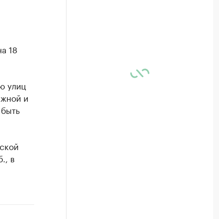
на 18
ю улиц
ежной и
 быть
ской
., в