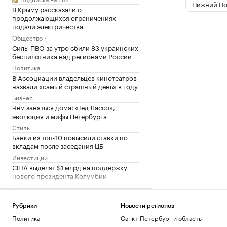
Нижний Но
В Крыму рассказали о
продолжающихся ограничениях
подачи электричества
Общество
Силы ПВО за утро сбили 83 украинских
беспилотника над регионами России
Политика
В Ассоциации владельцев кинотеатров
назвали «самый страшный день» в году
Бизнес
Чем заняться дома: «Тед Лассо»,
эволюция и мифы Петербурга
Стиль
Банки из топ-10 повысили ставки по
вкладам после заседания ЦБ
Инвестиции
США выделят $1 млрд на поддержку
нового президента Колумбии
Политика
Колумбия присоединится к
созданному США альянсу «Щит
Рубрики
Новости регионов
Америк»
Политика
Санкт-Петербург и область
Политика