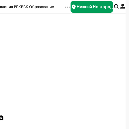
Нижний Новгород
вления РБК
РБК Образование
редитные рейтинги
Франшизы
нсы
Рынок наличной валюты
а