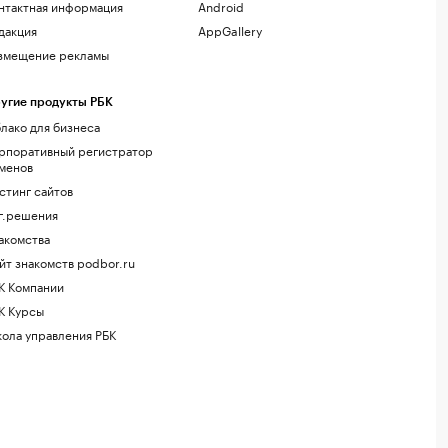
нтактная информация
Android
дакция
AppGallery
змещение рекламы
угие продукты РБК
лако для бизнеса
рпоративный регистратор
менов
стинг сайтов
г.решения
акомства
йт знакомств podbor.ru
К Компании
К Курсы
ола управления РБК