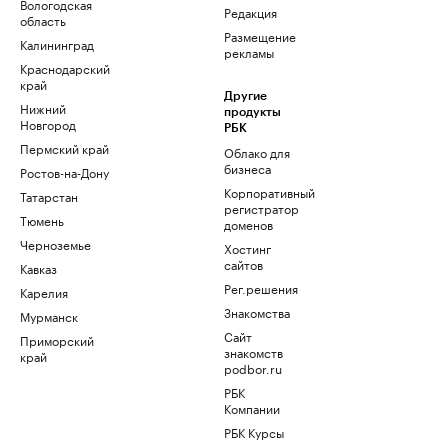
Вологодская
Редакция
область
Размещение
Калининград
рекламы
Краснодарский
край
Другие
Нижний
продукты
Новгород
РБК
Пермский край
Облако для
бизнеса
Ростов-на-Дону
Корпоративный
Татарстан
регистратор
Тюмень
доменов
Черноземье
Хостинг
сайтов
Кавказ
Рег.решения
Карелия
Знакомства
Мурманск
Сайт
Приморский
знакомств
край
podbor.ru
РБК
Компании
РБК Курсы