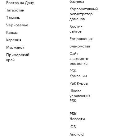
бизнеса
Ростов-на-Дону
Корпоративный
Татарстан
регистратор
Тюмень
доменов
Черноземье
Хостинг
сайтов
Кавказ
Рег.решения
Карелия
Знакомства
Мурманск
Сайт
Приморский
знакомств
край
podbor.ru
РБК
Компании
РБК Курсы
Школа
управления
РБК
РБК
Новости
iOS
Android