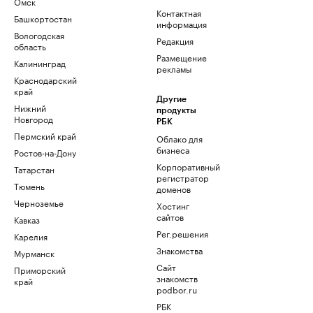
Омск
Контактная
Башкортостан
информация
Вологодская
Редакция
область
Размещение
Калининград
рекламы
Краснодарский
край
Другие
Нижний
продукты
Новгород
РБК
Пермский край
Облако для
бизнеса
Ростов-на-Дону
Корпоративный
Татарстан
регистратор
Тюмень
доменов
Черноземье
Хостинг
сайтов
Кавказ
Рег.решения
Карелия
Знакомства
Мурманск
Сайт
Приморский
знакомств
край
podbor.ru
РБК