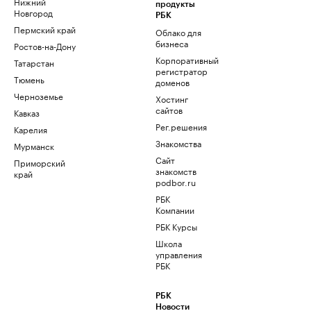
Нижний
продукты
Новгород
РБК
Пермский край
Облако для
бизнеса
Ростов-на-Дону
Корпоративный
Татарстан
регистратор
Тюмень
доменов
Черноземье
Хостинг
сайтов
Кавказ
Рег.решения
Карелия
Знакомства
Мурманск
Сайт
Приморский
знакомств
край
podbor.ru
РБК
Компании
РБК Курсы
Школа
управления
РБК
РБК
Новости