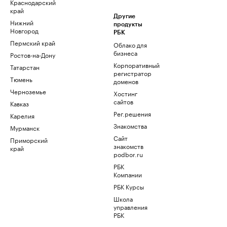
Краснодарский
край
Другие
Нижний
продукты
Новгород
РБК
Пермский край
Облако для
бизнеса
Ростов-на-Дону
Корпоративный
Татарстан
регистратор
Тюмень
доменов
Черноземье
Хостинг
сайтов
Кавказ
Рег.решения
Карелия
Знакомства
Мурманск
Сайт
Приморский
знакомств
край
podbor.ru
РБК
Компании
РБК Курсы
Школа
управления
РБК