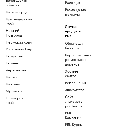
Редакция
область
Размещение
Калининград
рекламы
Краснодарский
край
Другие
Нижний
продукты
Новгород
РБК
Пермский край
Облако для
бизнеса
Ростов-на-Дону
Корпоративный
Татарстан
регистратор
Тюмень
доменов
Черноземье
Хостинг
сайтов
Кавказ
Рег.решения
Карелия
Знакомства
Мурманск
Сайт
Приморский
знакомств
край
podbor.ru
РБК
Компании
РБК Курсы