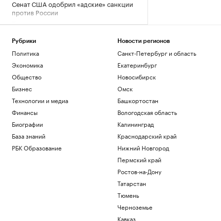
Сенат США одобрил «адские» санкции
против России
Политика
Водитель автобуса сбил ногой дрон со
взрывчаткой в аэропорту Лейпцига
Рубрики
Новости регионов
Политика
Политика
Санкт-Петербург и область
В Аргентине массажист рассказал о
Экономика
Екатеринбург
последних днях Диего Марадоны
Общество
Новосибирск
Спорт
Бизнес
Омск
Литовец на автомобиле протаранил
заграждения, пытаясь попасть в
Технологии и медиа
Башкортостан
Россию
Финансы
Вологодская область
Общество
Биографии
Калининград
Перед пожаром на НПЗ Slovnaft в
База знаний
Краснодарский край
Братиславе произошел взрыв
РБК Образование
Нижний Новгород
Общество
Пермский край
Загрузить еще
Ростов-на-Дону
Татарстан
Тюмень
Черноземье
Кавказ