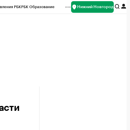
Нижний Новгород
вления РБК
РБК Образование
редитные рейтинги
Франшизы
нсы
Рынок наличной валюты
асти