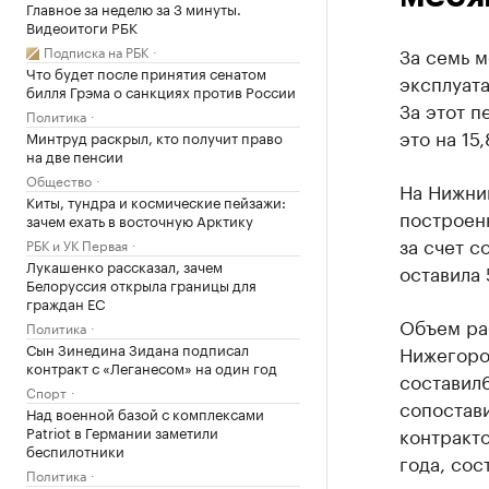
Главное за неделю за 3 минуты.
Видеоитоги РБК
Подписка на РБК
За семь м
Что будет после принятия сенатом
эксплуата
билля Грэма о санкциях против России
За этот п
Политика
это на 15
Минтруд раскрыл, кто получит право
на две пенсии
Общество
На Нижний
Киты, тундра и космические пейзажи:
построен
зачем ехать в восточную Арктику
за счет с
РБК и УК Первая
Лукашенко рассказал, зачем
оставила 
Белоруссия открыла границы для
граждан ЕС
Объем ра
Политика
Сын Зинедина Зидана подписал
Нижегород
контракт с «Леганесом» на один год
составил
Спорт
сопостави
Над военной базой с комплексами
Patriot в Германии заметили
контракто
беспилотники
года, сос
Политика