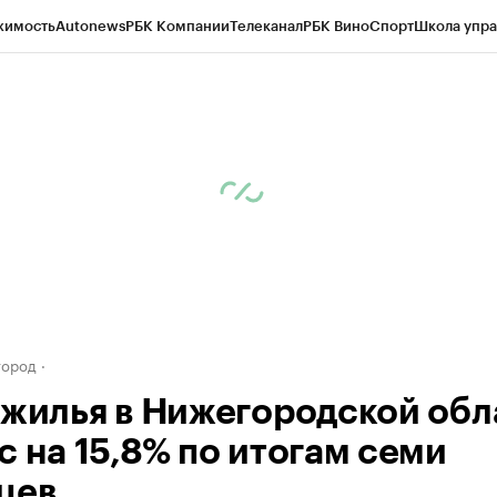
жимость
Autonews
РБК Компании
Телеканал
РБК Вино
Спорт
Школа упра
д
Стиль
Крипто
РБК Бизнес-среда
Дискуссионный клуб
Исследования
К
а контрагентов
Политика
Экономика
Бизнес
Технологии и медиа
Фина
город
 жилья в Нижегородской обл
с на 15,8% по итогам семи
цев