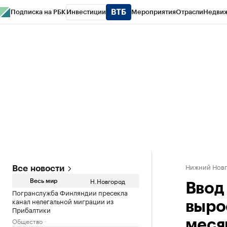
Подписка на РБК
Инвестиции
Мероприятия
Отрасли
Недви
РБК Курсы
РБК Life
Тренды
Визионеры
Национальные проекты
Горо
Газета
Спецпроекты СПб
Конференции СПб
Спецпроекты
Проверк
Нижний Нов
Все новости
Н.Новгород
Весь мир
Ввод
Погранслужба Финляндии пресекла
канал нелегальной миграции из
выро
Прибалтики
Общество
меся