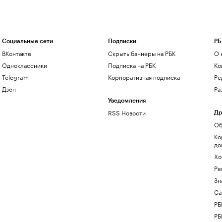
Социальные сети
Подписки
РБ
ВКонтакте
Скрыть баннеры на РБК
О 
Одноклассники
Подписка на РБК
Ко
Telegram
Корпоративная подписка
Ре
Дзен
Ра
Уведомления
RSS Новости
Др
Об
Ко
до
Хо
Ре
Зн
Са
РБ
РБ