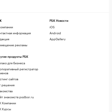
К
РБК Новости
компании
iOS
нтактная информация
Android
дакция
AppGallery
змещение рекламы
угие продукты РБК
лако для бизнеса
рпоративный регистратор
менов
стинг сайтов
г.решения
акомства
йт знакомств podbor.ru
К Компании
К Курсы