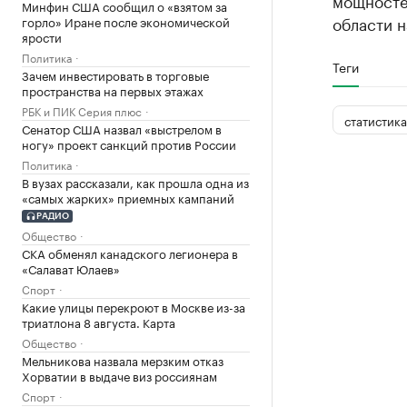
мощносте
Минфин США сообщил о «взятом за
области н
горло» Иране после экономической
ярости
Политика
Теги
Зачем инвестировать в торговые
пространства на первых этажах
РБК и ПИК Серия плюс
статистика
Сенатор США назвал «выстрелом в
ногу» проект санкций против России
Политика
В вузах рассказали, как прошла одна из
«самых жарких» приемных кампаний
РАДИО
Общество
СКА обменял канадского легионера в
«Салават Юлаев»
Спорт
Какие улицы перекроют в Москве из-за
триатлона 8 августа. Карта
Общество
Мельникова назвала мерзким отказ
Хорватии в выдаче виз россиянам
Спорт