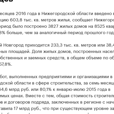
есяцев 2016 года в Нижегородской области введено 
цию 603,8 тыс. кв. метров жилья, сообщает Нижегоро
ериод было построено 3827 жилых домов на 8525 ква
,8% больше, чем за аналогичный период прошлого год
 Новгород приходится 233,3 тыс. кв. метров или 38,
ных площадей. Доля жилых домов, построенных насе
обственных и заемных средств, в общем объеме по о
57,8%.
бот, выполненных предприятиями и организациями в
ской области в сфере строительства, за семь месяц
64,6 млрд руб. или 80,1% к январю-июлю 2015 года в
мых ценах. Вместе с тем, общая стоимость строител
в и договоров подряда, заключенных в регионе с нач
тавила 17 млрд руб., что при существующем уровне з