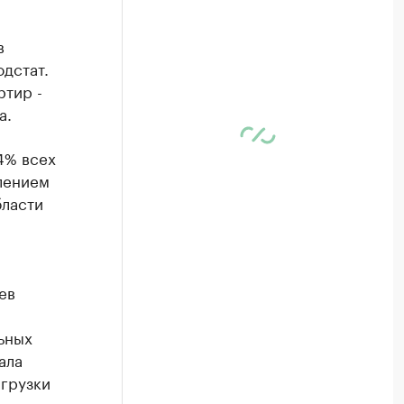
в
дстат.
ртир -
а.
4% всех
лением
бласти
ев
ьных
ала
агрузки