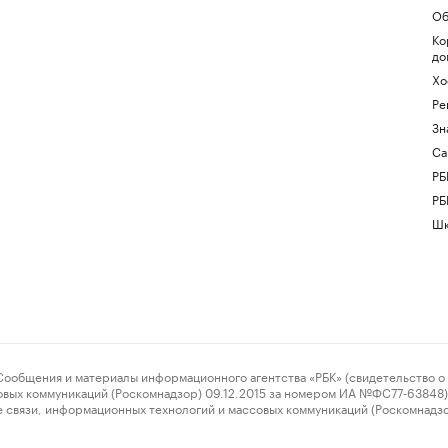
Об
Ко
до
Хо
Ре
Зн
Са
РБ
РБ
Шк
ения и материалы информационного агентства «РБК» (свидетельство о 
овых коммуникаций (Роскомнадзор) 09.12.2015 за номером ИА №ФС77-63848) 
 связи, информационных технологий и массовых коммуникаций (Роскомнадз