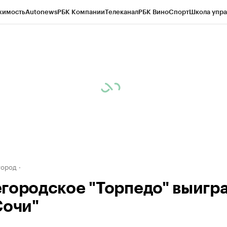
жимость
Autonews
РБК Компании
Телеканал
РБК Вино
Спорт
Школа упра
д
Стиль
Крипто
РБК Бизнес-среда
Дискуссионный клуб
Исследования
К
а контрагентов
Политика
Экономика
Бизнес
Технологии и медиа
Фина
город
городское "Торпедо" выигра
Сочи"