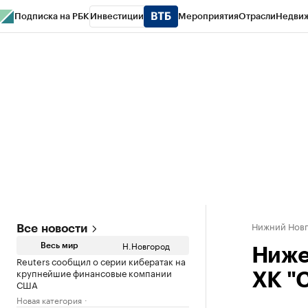
Подписка на РБК
Инвестиции
Мероприятия
Отрасли
Недви
РБК Курсы
РБК Life
Тренды
Визионеры
Национальные проекты
Горо
Газета
Спецпроекты СПб
Конференции СПб
Спецпроекты
Проверк
Нижний Нов
Все новости
Н.Новгород
Весь мир
Ниже
Reuters сообщил о серии кибератак на
крупнейшие финансовые компании
ХК "
США
Новая категория