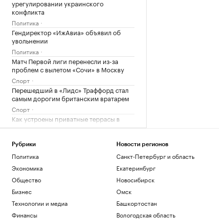
урегулировании украинского
конфликта
Политика
Гендиректор «ИжАвиа» объявил об
увольнении
Политика
Матч Первой лиги перенесли из-за
проблем с вылетом «Сочи» в Москву
Спорт
Перешедший в «Лидс» Траффорд стал
самым дорогим британским вратарем
Спорт
Как устроены приватные террасы в
квартирах «Серии плюс»
РБК и ПИК Серия плюс
Рубрики
Новости регионов
Аэропорт Домодедово открыли для
приема и вылета самолетов
Политика
Санкт-Петербург и область
Политика
Экономика
Екатеринбург
Женщина и ребенок погибли во время
Общество
Новосибирск
непогоды в Смоленске
Бизнес
Омск
Общество
Технологии и медиа
Башкортостан
Арест запросили обвиняемой по делу о
порнографии экс-участнице «Дома-2»
Финансы
Вологодская область