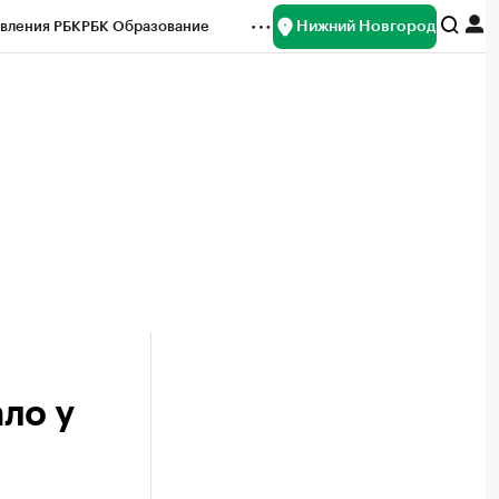
Нижний Новгород
вления РБК
РБК Образование
редитные рейтинги
Франшизы
нсы
Рынок наличной валюты
ло у