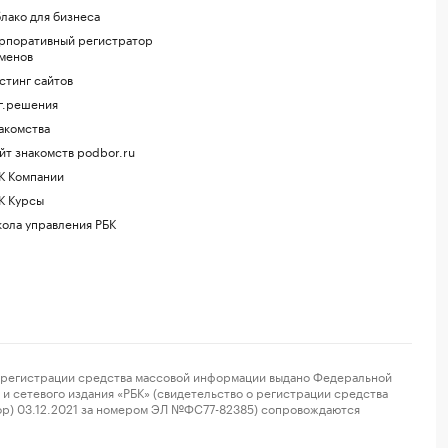
лако для бизнеса
рпоративный регистратор
менов
стинг сайтов
г.решения
акомства
йт знакомств podbor.ru
К Компании
К Курсы
ола управления РБК
регистрации средства массовой информации выдано Федеральной
и сетевого издания «РБК» (свидетельство о регистрации средства
ор) 03.12.2021 за номером ЭЛ №ФС77-82385) сопровождаются