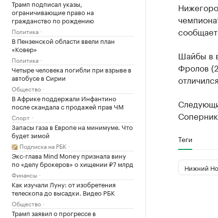
Трамп подписал указы,
Нижегоро
ограничивающие право на
чемпионата
гражданство по рождению
сообщаетс
Политика
В Пензенской области ввели план
«Ковер»
Шайбы в 
Политика
Фролов (2
Четыре человека погибли при взрыве в
автобусе в Сирии
отличился
Общество
В Африке поддержали Инфантино
Следующи
после скандала с продажей прав ЧМ
Сопернико
Спорт
Запасы газа в Европе на минимуме. Что
будет зимой
Теги
Подписка на РБК
Экс-глава Mind Money признала вину
по «делу брокеров» о хищении ₽7 млрд
Нижний Но
Финансы
Как изучали Луну: от изобретения
телескопа до высадки. Видео РБК
Общество
Трамп заявил о прогрессе в