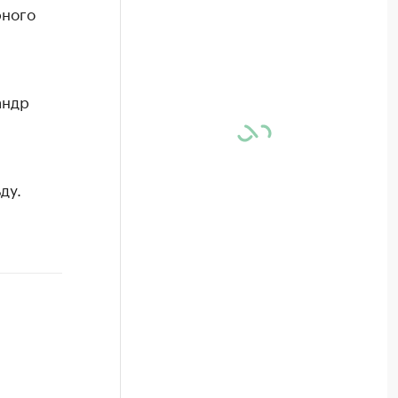
рного
андр
ду.