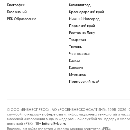
Общество
Биографии
Калининград
Иран сообщил об «операции против
База знаний
Краснодарский край
целей врага» в Ормузском проливе
РБК Образование
Нижний Новгород
Политика
Пермский край
Шнайдер обыграла Калинскую и вышла
в четвертый круг турнира в Торонто
Ростов-на-Дону
Спорт
Татарстан
В горах Казахстана эвакуировали еще
Тюмень
одного туриста из России
Черноземье
Общество
В Смоленской области ввели режим ЧС
Кавказ
после мощного циклона
Карелия
Общество
Мурманск
Приморский край
Загрузить еще
© ООО «БИЗНЕСПРЕСС», АО «РОСБИЗНЕСКОНСАЛТИНГ», 1995–2026. Сообщ
службой по надзору в сфере связи, информационных технологий и масс
массовой информации выдано Федеральной службой по надзору в сфере
пометкой «РБК».
letters@rbc.ru
18+
Владельцем сайта является информационное агентство «РБК».