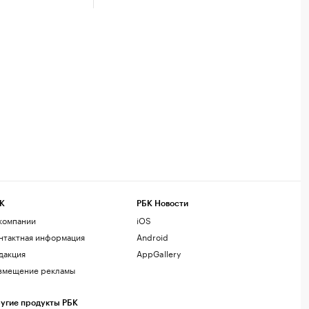
К
РБК Новости
компании
iOS
нтактная информация
Android
дакция
AppGallery
змещение рекламы
угие продукты РБК