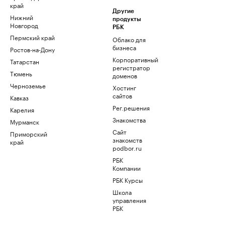
край
Другие
Нижний
продукты
Новгород
РБК
Пермский край
Облако для
бизнеса
Ростов-на-Дону
Корпоративный
Татарстан
регистратор
Тюмень
доменов
Черноземье
Хостинг
сайтов
Кавказ
Рег.решения
Карелия
Знакомства
Мурманск
Сайт
Приморский
знакомств
край
podbor.ru
РБК
Компании
РБК Курсы
Школа
управления
РБК