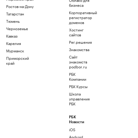
бизнеса
Ростов-на-Дону
Корпоративный
Татарстан
регистратор
Тюмень
доменов
Черноземье
Хостинг
сайтов
Кавказ
Рег.решения
Карелия
Знакомства
Мурманск
Сайт
Приморский
знакомств
край
podbor.ru
РБК
Компании
РБК Курсы
Школа
управления
РБК
РБК
Новости
iOS
Android