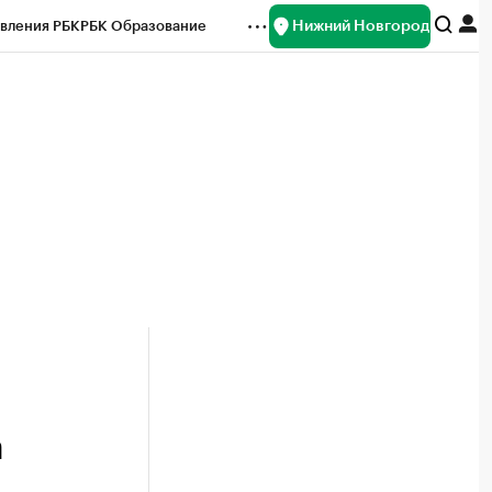
Нижний Новгород
вления РБК
РБК Образование
редитные рейтинги
Франшизы
нсы
Рынок наличной валюты
а