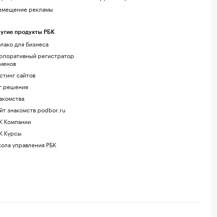
змещение рекламы
угие продукты РБК
лако для бизнеса
рпоративный регистратор
менов
стинг сайтов
г.решения
акомства
йт знакомств podbor.ru
К Компании
К Курсы
ола управления РБК