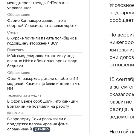
менеджеров: тренды EdTech для
Уголовно
управленцев
подозрева
Образование
сообщает
Фабио Каннаваро заявил, что в
сборной Узбекистана завелся «крот»
Спорт
По версии
В Курске почтили память погибших в
нижегород
годовщину вторжения ВСУ
жительни
Политика
МВФ смоделировал экономику под
они догов
властью ИИ: в обоих сценариях люди
отношени
беднеют
Образование
15 сентя
OpenAI раскрыла детали о побеге ИИ-
моделей. Какие еще были инциденты с
а затем о
ИИ
оказалось
Технологии и медиа
развитие
В Ozon Банке сообщили, что санкции
Британии не повлияли на работу
сердца, а
Финансы
ведомств
В аэропорту Сочи рассказали о
поддержке пассажиров на фоне
ограничений
На этой 
РАДИО