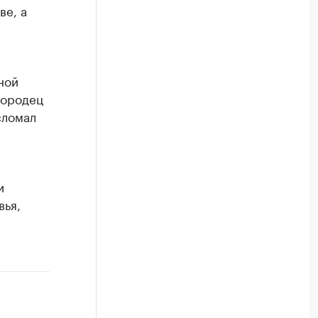
ве, а
ной
городец
сломал
и
вья,