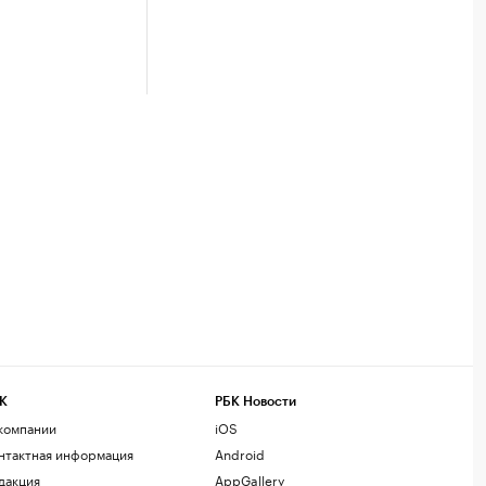
К
РБК Новости
компании
iOS
нтактная информация
Android
дакция
AppGallery