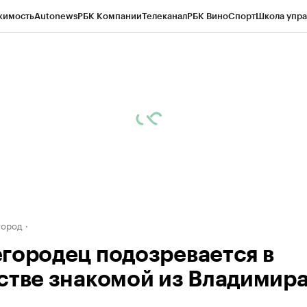
жимость
Autonews
РБК Компании
Телеканал
РБК Вино
Спорт
Школа упра
д
Стиль
Крипто
РБК Бизнес-среда
Дискуссионный клуб
Исследования
К
а контрагентов
Политика
Экономика
Бизнес
Технологии и медиа
Фина
город
городец подозревается в
стве знакомой из Владимир