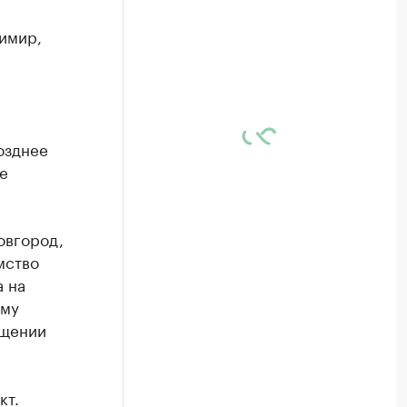
имир,
озднее
е
овгород,
мство
а на
аму
бщении
кт.