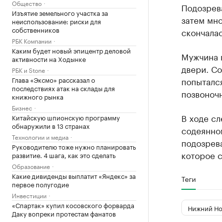
Общество
Подозрев
Изъятие земельного участка за
затем мн
неиспользование: риски для
собственников
скончалас
РБК Компании
Каким будет новый эпицентр деловой
Мужчина п
активности на Ходынке
двери. Со
РБК и Stone
Глава «Эксмо» рассказал о
попытался
последствиях атак на склады для
позвоночн
книжного рынка
Бизнес
В ходе сл
Китайскую шпионскую программу
обнаружили в 13 странах
содеянно
Технологии и медиа
подозрева
Руководителю тоже нужно планировать
которое с
развитие. 4 шага, как это сделать
Образование
Какие дивиденды выплатит «Яндекс» за
Теги
первое полугодие
Инвестиции
«Спартак» купил косовского форварда
Нижний Но
Даку вопреки протестам фанатов