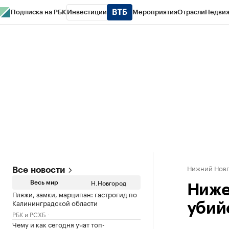
Подписка на РБК
Инвестиции
Мероприятия
Отрасли
Недви
РБК Курсы
РБК Life
Тренды
Визионеры
Национальные проекты
Горо
Газета
Спецпроекты СПб
Конференции СПб
Спецпроекты
Проверк
Нижний Нов
Все новости
Н.Новгород
Весь мир
Ниже
Пляжи, замки, марципан: гастрогид по
Калининградской области
убий
РБК и РСХБ
Чему и как сегодня учат топ-