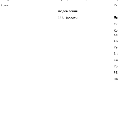
Дзен
Ра
Уведомления
RSS Новости
Др
Об
Ко
до
Хо
Ре
Зн
Са
РБ
РБ
Шк