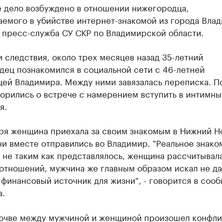
е дело возбуждено в отношении нижегородца,
емого в убийстве интернет-знакомой из города Влад
 пресс-служба СУ СКР по Владимирской области.
 следствия, около трех месяцев назад 35-летний
ец познакомился в социальной сети с 46-летней
цей Владимира. Между ними завязалась переписка. П
орились о встрече с намерением вступить в интимны
я.
бря женщина приехала за своим знакомым в Нижний Н
ни вместе отправились во Владимир. "Реальное знако
 не таким как представлялось, женщина рассчитывал
 отношений, мужчина же главным образом искал не д
 финансовый источник для жизни", - говорится в соо
а.
почве между мужчиной и женщиной произошел конфли