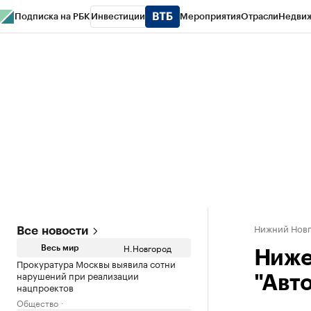
Подписка на РБК
Инвестиции
Мероприятия
Отрасли
Недви
РБК Курсы
РБК Life
Тренды
Визионеры
Национальные проекты
Горо
Газета
Спецпроекты СПб
Конференции СПб
Спецпроекты
Проверк
Нижний Нов
Все новости
Н.Новгород
Весь мир
Ниже
Прокуратура Москвы выявила сотни
нарушений при реализации
"Авт
нацпроектов
Общество