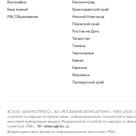
Биографии
Калининград
Минфин разработал законопроект об
акцизе на импортную сталь
База знаний
Краснодарский край
Бизнес
РБК Образование
Нижний Новгород
Власти задумались о налоговых льготах
Пермский край
для пострадавших продавцов WB
Ростов-на-Дону
Экономика
Сети бургерных ответили на тесты
Татарстан
Роскачества удивлением и
Тюмень
несогласием
Черноземье
Общество
Кавказ
Единая Лига ВТБ на следующий сезон
осталась без иностранных команд
Карелия
Спорт
Мурманск
Как бывший посол Украины в США
Приморский край
стала фигурантом двух уголовных дел
Политика
Загрузить еще
© ООО «БИЗНЕСПРЕСС», АО «РОСБИЗНЕСКОНСАЛТИНГ», 1995–2026. Сообщ
службой по надзору в сфере связи, информационных технологий и масс
массовой информации выдано Федеральной службой по надзору в сфере
пометкой «РБК».
letters@rbc.ru
18+
Владельцем сайта является информационное агентство «РБК».