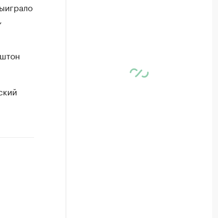
выиграло
,
Эштон
ский