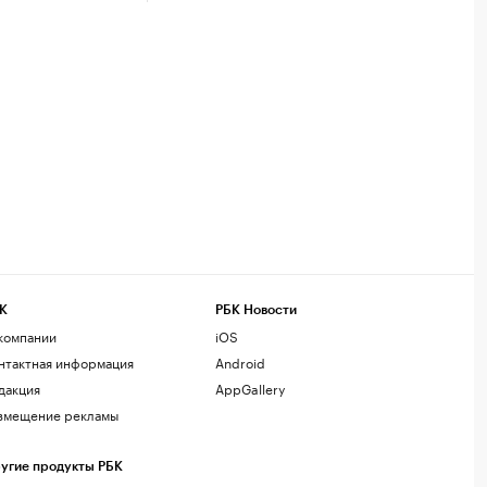
К
РБК Новости
компании
iOS
нтактная информация
Android
дакция
AppGallery
змещение рекламы
угие продукты РБК