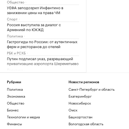
Общество
УЕФА заподозрил Инфантино в
занижении цены на права ЧМ
Спорт
Россия выступила за диалог с
Арменией по ЮКЖД
Политика
Гастрогиды по России: от аутентичных
ферм и ресторанов до отелей
РБК и РСХБ
Путин подписал указ, разрешающий
приватизацию аэропорта Шереметьево
Политика
Wildberries запустил единое окно
поддержки предпринимателей
Рубрики
Новости регионов
Политика
Политика
Санкт-Петербург и область
В России возобновили обсуждение
Экономика
Екатеринбург
запуска онлайн-продажи алкоголя
Общество
Новосибирск
Бизнес
Минфин заявил, что налог на
Бизнес
Омск
сверхприбыль для металлургов не
Технологии и медиа
Башкортостан
обсуждается
Финансы
Вологодская область
Бизнес