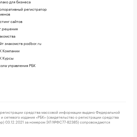
лако для бизнеса
рпоративный регистратор
менов
стинг сайтов
г.решения
акомства
йт знакомств podbor.ru
К Компании
К Курсы
ола управления РБК
регистрации средства массовой информации выдано Федеральной
и сетевого издания «РБК» (свидетельство о регистрации средства
ор) 03.12.2021 за номером ЭЛ №ФС77-82385) сопровождаются