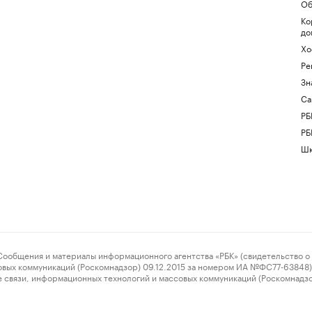
Об
Ко
до
Хо
Ре
Зн
Са
РБ
РБ
Шк
ения и материалы информационного агентства «РБК» (свидетельство о 
овых коммуникаций (Роскомнадзор) 09.12.2015 за номером ИА №ФС77-63848) 
 связи, информационных технологий и массовых коммуникаций (Роскомнадз