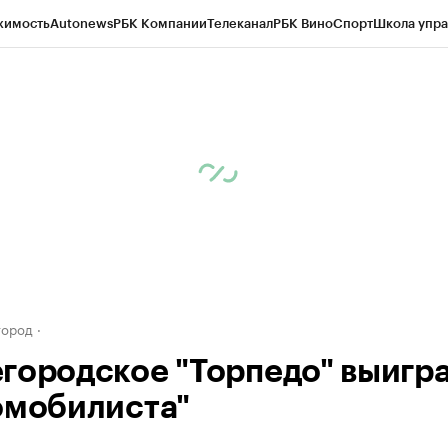
жимость
Autonews
РБК Компании
Телеканал
РБК Вино
Спорт
Школа упра
д
Стиль
Крипто
РБК Бизнес-среда
Дискуссионный клуб
Исследования
К
а контрагентов
Политика
Экономика
Бизнес
Технологии и медиа
Фина
город
городское "Торпедо" выигра
омобилиста"