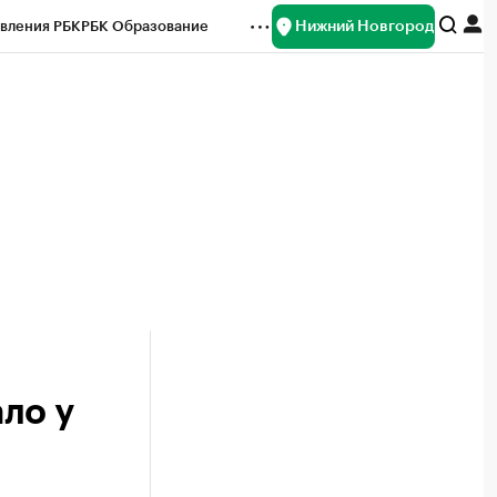
Нижний Новгород
вления РБК
РБК Образование
редитные рейтинги
Франшизы
нсы
Рынок наличной валюты
ло у