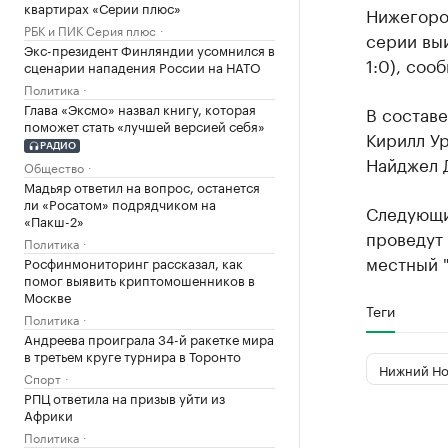
квартирах «Серии плюс»
Нижегоро
РБК и ПИК Серия плюс
серии выи
Экс-президент Финляндии усомнился в
1:0), соо
сценарии нападения России на НАТО
Политика
Глава «Эксмо» назвал книгу, которая
В составе
поможет стать «лучшей версией себя»
Кирилл Ур
РАДИО
Найджел Д
Общество
Мадьяр ответил на вопрос, останется
ли «Росатом» подрядчиком на
Следующи
«Пакш-2»
проведут 
Политика
местный 
Росфинмониторинг рассказал, как
помог выявить криптомошенников в
Москве
Теги
Политика
Андреева проиграла 34-й ракетке мира
в третьем круге турнира в Торонто
Нижний Но
Спорт
РПЦ ответила на призыв уйти из
Африки
Политика