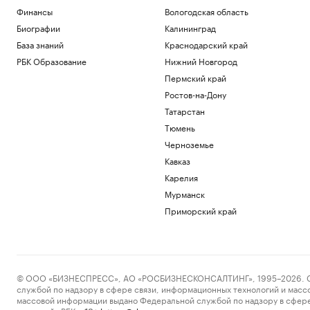
Политика
Финансы
Вологодская область
Как выглядит портрет абитуриента в
Биографии
Калининград
2026 году. Видео РБК
Общество
База знаний
Краснодарский край
В США рассказали, как помогли
РБК Образование
Нижний Новгород
снарядам из Сербии попасть на
Пермский край
Украину
Ростов-на-Дону
Политика
Будущее Ходынского поля: от пашни и
Татарстан
аэродрома до города в городе
Тюмень
РБК и Stone
Черноземье
Звезда НБА избежал наказания за
Кавказ
незаконное ношение оружия
Карелия
Спорт
Силы ПВО сбили 75 БПЛА над
Мурманск
регионами России за 12 часов
Приморский край
Политика
Загрузить еще
© ООО «БИЗНЕСПРЕСС», АО «РОСБИЗНЕСКОНСАЛТИНГ», 1995–2026. Сообщ
службой по надзору в сфере связи, информационных технологий и масс
массовой информации выдано Федеральной службой по надзору в сфере