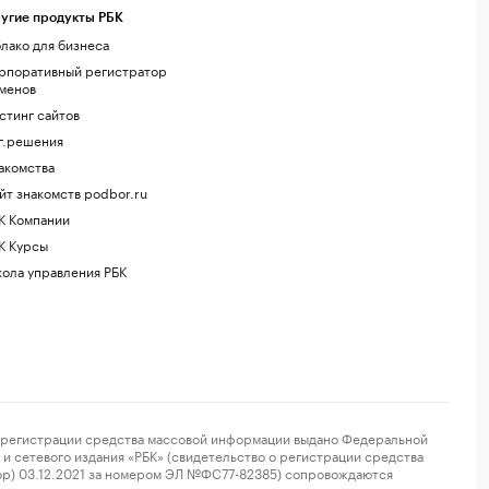
угие продукты РБК
лако для бизнеса
рпоративный регистратор
менов
стинг сайтов
г.решения
акомства
йт знакомств podbor.ru
К Компании
К Курсы
ола управления РБК
регистрации средства массовой информации выдано Федеральной
и сетевого издания «РБК» (свидетельство о регистрации средства
ор) 03.12.2021 за номером ЭЛ №ФС77-82385) сопровождаются