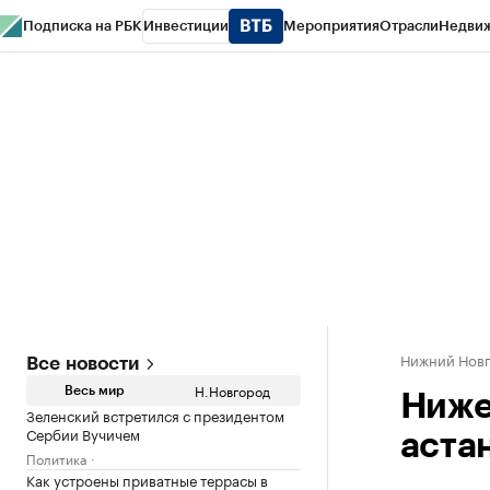
Подписка на РБК
Инвестиции
Мероприятия
Отрасли
Недви
РБК Курсы
РБК Life
Тренды
Визионеры
Национальные проекты
Горо
Газета
Спецпроекты СПб
Конференции СПб
Спецпроекты
Проверк
Нижний Нов
Все новости
Н.Новгород
Весь мир
Ниже
Зеленский встретился с президентом
Сербии Вучичем
аста
Политика
Как устроены приватные террасы в