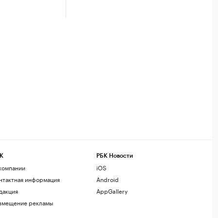
К
РБК Новости
компании
iOS
нтактная информация
Android
дакция
AppGallery
змещение рекламы