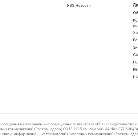
RSS Новости
Др
Об
Ко
до
Хо
Ре
Зн
Са
РБ
РБ
Шк
ения и материалы информационного агентства «РБК» (свидетельство о 
овых коммуникаций (Роскомнадзор) 09.12.2015 за номером ИА №ФС77-63848) 
 связи, информационных технологий и массовых коммуникаций (Роскомнадз