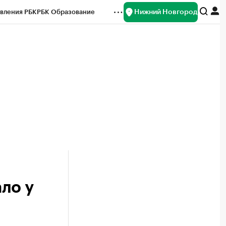
Нижний Новгород
вления РБК
РБК Образование
редитные рейтинги
Франшизы
нсы
Рынок наличной валюты
ло у