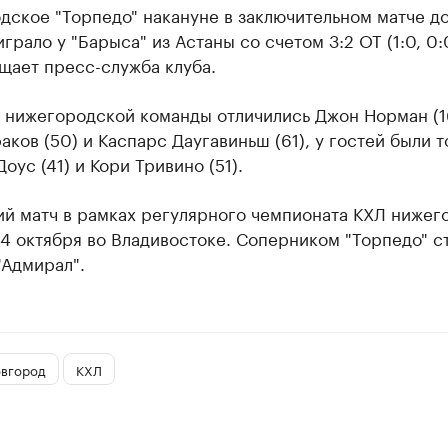
дское "Торпедо" накануне в заключительном матче 
грало у "Барыса" из Астаны со счетом ​3:2 ОТ (1:0, 0:0
бщает пресс-служба клуба.
 нижегородской команды отличились Джон Норман (1
аков (50) и Каспарс Даугавиньш (61), у гостей были 
оус (41) и Кори Тривино (51).
й матч в рамках регулярного чемпионата КХЛ нижег
4 октября во Владивостоке. Соперником "Торпедо" с
"Адмирал".
вгород
КХЛ