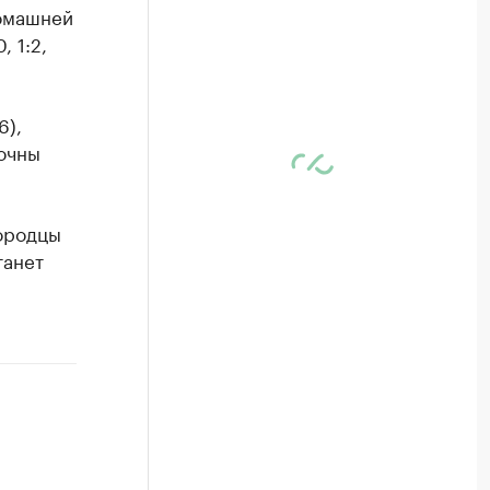
домашней
, 1:2,
6),
точны
ородцы
танет