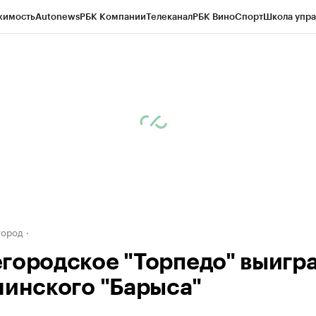
жимость
Autonews
РБК Компании
Телеканал
РБК Вино
Спорт
Школа упра
д
Стиль
Крипто
РБК Бизнес-среда
Дискуссионный клуб
Исследования
К
а контрагентов
Политика
Экономика
Бизнес
Технологии и медиа
Фина
город
городское "Торпедо" выигра
нинского "Барыса"