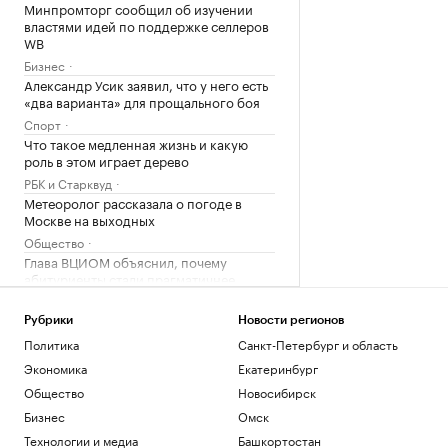
Минпромторг сообщил об изучении
властями идей по поддержке селлеров
WB
Бизнес
Александр Усик заявил, что у него есть
«два варианта» для прощального боя
Спорт
Что такое медленная жизнь и какую
роль в этом играет дерево
РБК и Старквуд
Метеоролог рассказала о погоде в
Москве на выходных
Общество
Глава ВЦИОМ объяснил, почему
абитуриенты стали прагматичнее
Общество
Власти США поддержали Свято-
Рубрики
Новости регионов
Троицкий монастырь РПЦЗ в борьбе с
Политика
Санкт-Петербург и область
ветряками
Экономика
Екатеринбург
Общество
Общество
Новосибирск
Трамп обжалует запрет на
строительство бального зала в Белом
Бизнес
Омск
доме
Технологии и медиа
Башкортостан