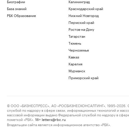
Биографии
Калининград
Футболисты «Сочи» из-за закрытия
База знаний
Краснодарский край
аэропорта не смогли вылететь на матч
РБК Образование
Нижний Новгород
Спорт
Винисиус продлил контракт с «Реалом»
Пермский край
на фоне слухов об уходе в «Арсенал»
Ростов-на-Дону
Спорт
Татарстан
Российский прыгун в воду взял второе
Тюмень
золото на чемпионате Европы
Спорт
Черноземье
«Аэрофлот» предупредил об
Кавказ
изменении расписания в Сочи и
Карелия
Геленджике
Мурманск
Политика
Приморский край
Загрузить еще
© ООО «БИЗНЕСПРЕСС», АО «РОСБИЗНЕСКОНСАЛТИНГ», 1995–2026. Сообщ
службой по надзору в сфере связи, информационных технологий и масс
массовой информации выдано Федеральной службой по надзору в сфере
пометкой «РБК».
letters@rbc.ru
18+
Владельцем сайта является информационное агентство «РБК».