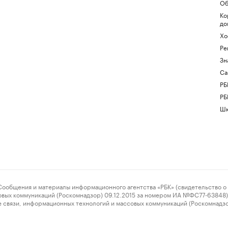
Об
Ко
до
Хо
Ре
Зн
Са
РБ
РБ
Шк
ения и материалы информационного агентства «РБК» (свидетельство о 
овых коммуникаций (Роскомнадзор) 09.12.2015 за номером ИА №ФС77-63848) 
 связи, информационных технологий и массовых коммуникаций (Роскомнадз