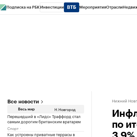
Подписка на РБК
Инвестиции
Мероприятия
Отрасли
Недви
РБК Курсы
РБК Life
Тренды
Визионеры
Национальные проекты
Горо
Газета
Спецпроекты СПб
Конференции СПб
Спецпроекты
Проверк
Нижний Нов
Все новости
Н.Новгород
Весь мир
Инфл
Перешедший в «Лидс» Траффорд стал
самым дорогим британским вратарем
по и
Спорт
Как устроены приватные террасы в
3,9%