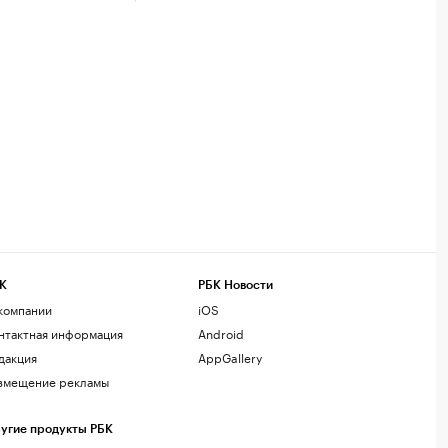
К
РБК Новости
компании
iOS
нтактная информация
Android
дакция
AppGallery
змещение рекламы
угие продукты РБК