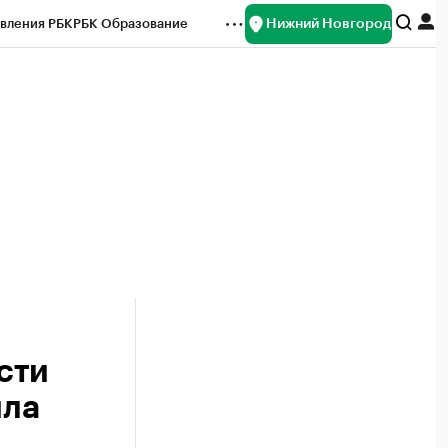
Нижний Новгород
вления РБК
РБК Образование
редитные рейтинги
Франшизы
нсы
Рынок наличной валюты
сти
ила