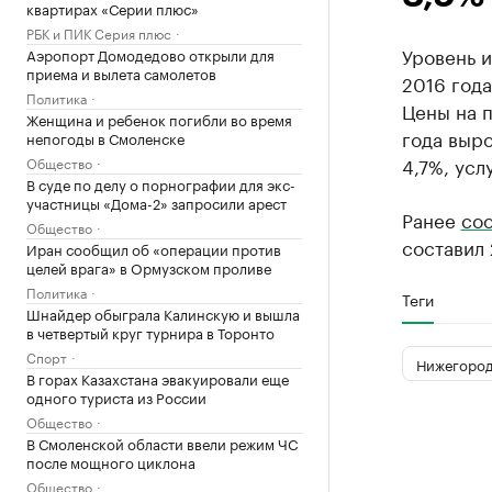
квартирах «Серии плюс»
РБК и ПИК Серия плюс
Уровень 
Аэропорт Домодедово открыли для
приема и вылета самолетов
2016 года
Политика
Цены на 
Женщина и ребенок погибли во время
года выро
непогоды в Смоленске
4,7%, усл
Общество
В суде по делу о порнографии для экс-
участницы «Дома-2» запросили арест
Ранее
со
Общество
составил 
Иран сообщил об «операции против
целей врага» в Ормузском проливе
Политика
Теги
Шнайдер обыграла Калинскую и вышла
в четвертый круг турнира в Торонто
Спорт
Нижегород
В горах Казахстана эвакуировали еще
одного туриста из России
Общество
В Смоленской области ввели режим ЧС
после мощного циклона
Общество