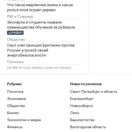
Что такое медленная жизнь и какую
роль в этом играет дерево
РБК и Старквуд
Эксперты и студенты назвали
преимущества обучения за рубежом
РАДИО
Общество
Сеул счел санкции Британии против
России угрозой своей
энергобезопасности
Политика
На 88-м году жизни ушел из жизни
художник Николай Марков
Общество
Отличия бензина классов Евро-2,
Рубрики
Новости регионов
Евро-3, Евро-4 и Евро-5. Видео РБК
Политика
Санкт-Петербург и область
Общество
Экономика
Екатеринбург
Генсек ООН осудил атаки украинских
Общество
Новосибирск
беспилотников на регионы России
Бизнес
Омск
Политика
Будущее Ходынского поля: от пашни и
Технологии и медиа
Башкортостан
аэродрома до города в городе
Финансы
Вологодская область
РБК и Stone