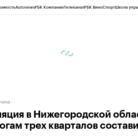
жимость
Autonews
РБК Компании
Телеканал
РБК Вино
Спорт
Школа упра
д
Стиль
Крипто
РБК Бизнес-среда
Дискуссионный клуб
Исследования
К
а контрагентов
Политика
Экономика
Бизнес
Технологии и медиа
Фина
город
яция в Нижегородской обла
тогам трех кварталов состав