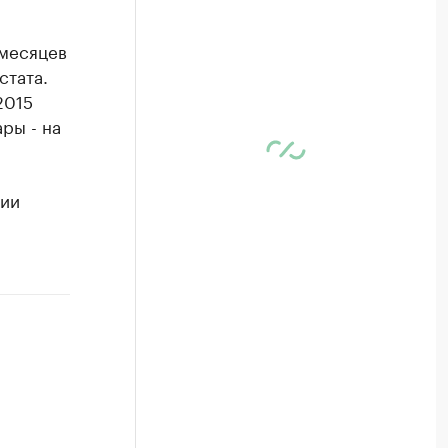
 месяцев
стата.
2015
ры - на
ции