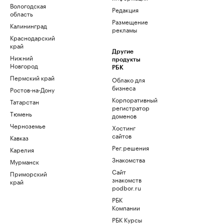
Вологодская
Редакция
область
Размещение
Калининград
рекламы
Краснодарский
край
Другие
Нижний
продукты
Новгород
РБК
Пермский край
Облако для
бизнеса
Ростов-на-Дону
Корпоративный
Татарстан
регистратор
Тюмень
доменов
Черноземье
Хостинг
сайтов
Кавказ
Рег.решения
Карелия
Знакомства
Мурманск
Сайт
Приморский
знакомств
край
podbor.ru
РБК
Компании
РБК Курсы