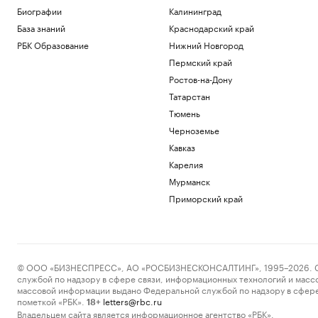
пляжей
Биографии
Калининград
РБК и ПИК Серия плюс
База знаний
Краснодарский край
В КСИР назвали условие открытия
РБК Образование
Нижний Новгород
Ормузского пролива
Пермский край
Политика
В Брянской области при обстреле
Ростов-на-Дону
Новенького тяжело ранили пожилую
Татарстан
женщину
Тюмень
Политика
Черноземье
Москвичей предупредили о спаде
жары
Кавказ
Общество
Карелия
Облигации вместо кредита: как малому
Мурманск
бизнесу разместить публичный долг
Приморский край
РБК и МСП Банк
Загрузить еще
© ООО «БИЗНЕСПРЕСС», АО «РОСБИЗНЕСКОНСАЛТИНГ», 1995–2026. Сообщ
службой по надзору в сфере связи, информационных технологий и масс
массовой информации выдано Федеральной службой по надзору в сфере
пометкой «РБК».
letters@rbc.ru
18+
Владельцем сайта является информационное агентство «РБК».