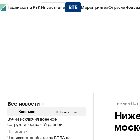
Подписка на РБК
Инвестиции
Мероприятия
Отрасли
Недви
РБК Курсы
РБК Life
Тренды
Визионеры
Национальные проекты
Горо
Газета
Спецпроекты СПб
Конференции СПб
Спецпроекты
Проверк
Нижний Нов
Все новости
Н.Новгород
Весь мир
Ниже
Вучич исключил военное
сотрудничество с Украиной
моск
Политика
Что известно об атаках БПЛА на