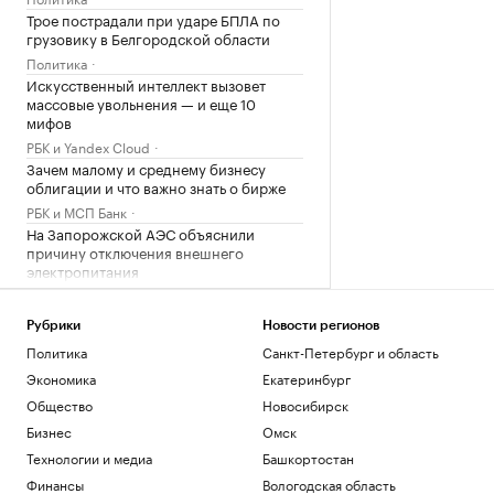
Трое пострадали при ударе БПЛА по
грузовику в Белгородской области
Политика
Искусственный интеллект вызовет
массовые увольнения — и еще 10
мифов
РБК и Yandex Cloud
Зачем малому и среднему бизнесу
облигации и что важно знать о бирже
РБК и МСП Банк
На Запорожской АЭС объяснили
причину отключения внешнего
электропитания
Политика
Число пострадавших при атаке БПЛА
Рубрики
Новости регионов
на Ильский НПЗ выросло до шести
Политика
Санкт-Петербург и область
Политика
Экономика
Екатеринбург
Плющенко назвал радостью
возвращение Валиевой и Трусовой на
Общество
Новосибирск
турниры ISU
Бизнес
Омск
Спорт
Технологии и медиа
Башкортостан
Жизнь с видом на пруд или реку:
подборка жилья у набережных и
Финансы
Вологодская область