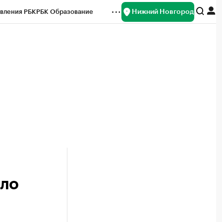
Нижний Новгород
вления РБК
РБК Образование
редитные рейтинги
Франшизы
нсы
Рынок наличной валюты
ило