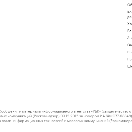
Об
Ко
до
Хо
Ре
Зн
Са
РБ
РБ
Шк
ения и материалы информационного агентства «РБК» (свидетельство о 
овых коммуникаций (Роскомнадзор) 09.12.2015 за номером ИА №ФС77-63848) 
 связи, информационных технологий и массовых коммуникаций (Роскомнадз