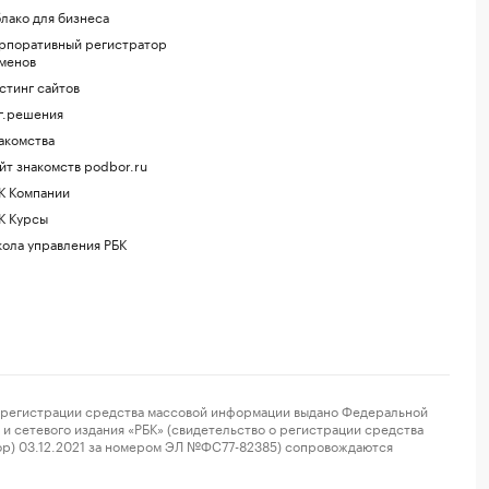
лако для бизнеса
рпоративный регистратор
менов
стинг сайтов
г.решения
акомства
йт знакомств podbor.ru
К Компании
К Курсы
ола управления РБК
регистрации средства массовой информации выдано Федеральной
и сетевого издания «РБК» (свидетельство о регистрации средства
ор) 03.12.2021 за номером ЭЛ №ФС77-82385) сопровождаются