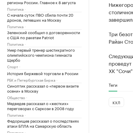
регионы России. Главное к 8 августа
Нижегоро
Политика
столичном
С начала суток ПВО сбила почти 20
завершила
дронов, летевших на Москву
Политика
Зеленский сообщил о договоренности
Три безо
с США по ракетам Patriot
Райан Сто
Политика
Умер первый тренер шестикратного
олимпийского чемпиона гимнаста
Следующи
Щербо
проведут 
Спорт
ХК "Сочи"
История биржевой торговли в России
РБК и Петербургская Биржа
Теги
Синоптик рассказал о «первом визите
осени» в Москву
Общество
КХЛ
Медведев рассказал о «жестких»
переговорах с Саркози в 2008 году
Политика
Федорищев рассказал о последствиях
атаки БПЛА на Самарскую область
Политика