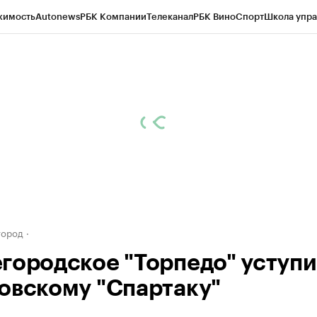
жимость
Autonews
РБК Компании
Телеканал
РБК Вино
Спорт
Школа упра
д
Стиль
Крипто
РБК Бизнес-среда
Дискуссионный клуб
Исследования
К
а контрагентов
Политика
Экономика
Бизнес
Технологии и медиа
Фина
город
городское "Торпедо" уступ
овскому "Спартаку"