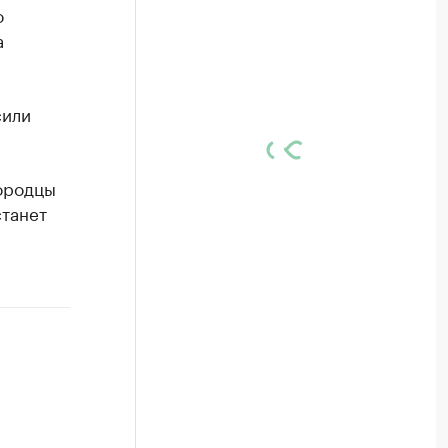
о
а
сили
ородцы
станет