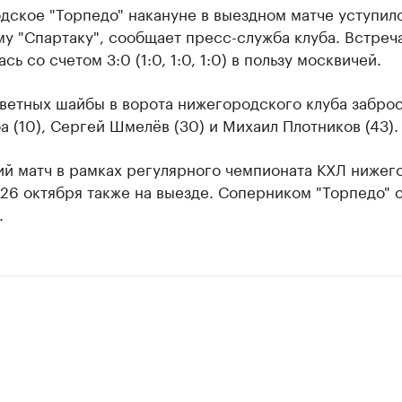
дское "Торпедо" накануне в выездном матче уступил
у "Спартаку", сообщает пресс-служба клуба. Встреч
сь со счетом 3:0 (1:0, 1:0, 1:0) в пользу москвичей.
тветных шайбы в ворота нижегородского клуба забро
а (10), Сергей Шмелёв (30) и Михаил Плотников (43).
й матч в рамках регулярного чемпионата КХЛ нижег
26 октября также на выезде. Соперником "Торпедо" 
.