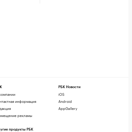
К
РБК Новости
компании
iOS
нтактная информация
Android
дакция
AppGallery
змещение рекламы
угие продукты РБК